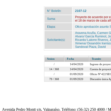
N° Boletín:
2107-12
Proyecto de acuerdo por el
Suma:
el 18 de marzo de cada año 
Etapa:
Oficio aprobación asunto 
Aravena Acuña, Carmen Glo
Alvaro/ García Ruminot, Jo
Solicitante(s):
Ricardo/ Latorre Riveros, 
Ximena/ Ossandón Irarráza
Sandoval Plaza, David
Sesion
Fecha
Tramite
/
14/04/2020
Ingreso de proyec
14 / 368
14/04/2020
Cuenta de proyect
/
01/09/2020
Oficio Nº 422/SEC/
79 / 368
01/09/2020
Discusión única 
Avenida Pedro Montt s/n, Valparaíso. Teléfono: (56-32) 250 4000 / 