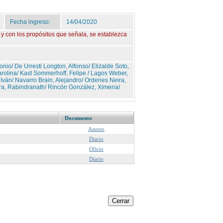
Fecha ingreso:
14/04/2020
 y con los propósitos que señala, se establezca
o/ De Urresti Longton, Alfonso/ Elizalde Soto,
arolina/ Kast Sommerhoff, Felipe / Lagos Weber,
 Iván/ Navarro Brain, Alejandro/ Ordenes Neira,
ara, Rabindranath/ Rincón González, Ximena/
Documento
Asunto
Diario
Oficio
Diario