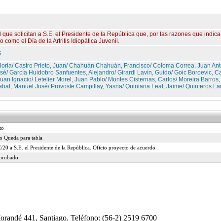
 que solicitan a S.E. el Presidente de la República que, por las razones que indica
como el Día de la Artritis Idiopática Juvenil.
S
ria/ Castro Prieto, Juan/ Chahuán Chahuán, Francisco/ Coloma Correa, Juan Antoni
sé/ García Huidobro Sanfuentes, Alejandro/ Girardi Lavín, Guido/ Goic Boroevic, C
Juan Ignacio/ Letelier Morel, Juan Pablo/ Montes Cisternas, Carlos/ Moreira Barros,
bal, Manuel José/ Provoste Campillay, Yasna/ Quintana Leal, Jaime/ Quinteros L
to
o Queda para tabla
20 a S.E. el Presidente de la República. Oficio proyecto de acuerdo
Aprobado
Morandé 441, Santiago. Teléfono: (56-2) 2519 6700