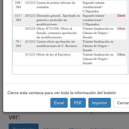
108 /
13/12/2016
Cuenta de primer informe de
Segundo trámite
Fecha de
Miércoles 17 de Junio,
Urgencia
Sin urgencia
364
comisión .
constitucional /
C.Diputados
Ingreso:
2015
Actual:
111 /
20/12/2016
Discusión general . Aprobado en
Segundo trámite
Diario
364
general y particular sin
constitucional /
Cámara
Senado
Iniciativa:
Moción
modificaciones .
C.Diputados
de Origen:
20/12/2016
Oficio N°13.056. Oficio al
Trámite finalización en
Oficio
Senado, comunica aprobación
Cámara de Origen /
Tipo de
Proyecto de ley
Refundido:
sin modificaciones.
Senado
Proyecto:
76 /
21/12/2016
Cuenta oficio aprobación sin
Trámite finalización en
364
modificaciones de C. Revisora .
Cámara de Origen /
Senado
Etapa:
Tramitación terminada
21/12/2016
Oficio de ley al Ejecutivo .
Trámite finalización en
Oficio
Cámara de Origen /
Ley N° 20.987 (Diario
Senado
Oficial del 19/01/2017)
Link para
http://www.senado.cl/appsenado/templates/tramitacion/index
compartir:
boletin_ini=10130-11
Cierre esta ventana para ver toda la información del boletín
Excel
PDF
Imprimir
Cerra
Seleccione la información que desea
ver: