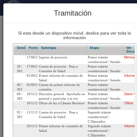
Principal
Tramitación
170
Proyectos Iniciados 2026
Si esta desde un dispositivo móvil, deslice para ver toda la
información
93
Proyectos de Ley Despachados
Sesión/Leg.
Fecha
Subetapa
Etapa
Ver
Docum
17/06/2015
Ingreso de proyecto .
Primer trámite
Mensaje
62
constitucional / Senado
Sesiones Celebradas
29 /
17/06/2015
Cuenta de proyecto . Pasa a
Primer trámite
363
Comisión de Salud
constitucional / Senado
01/09/2015
Primer informe de comisión de
Primer trámite
Informe
Salud.
constitucional / Senado
Boletín 10130-11
49 /
02/09/2015
Cuenta de primer informe de
Primer trámite
363
comisión .
constitucional / Senado
68 /
10/11/2015
Discusión general . Aprobado en
Primer trámite
Diario
Vo
Inicio
363
general y particular a la vez
constitucional / Senado
10/11/2015
Oficio de ley a Cámara Revisora
Primer trámite
Oficio
.
constitucional / Senado
Título:
Modifica la ley N° 19.779 con el fin de eliminar,
92 /
11/11/2015
Cuenta de proyecto . Pasa a
Segundo trámite
363
Comisión de Salud
constitucional /
los exámenes de detección del VIH, el
C.Diputados
consentimiento de un representante legal para 
29/11/2016
Primer informe de comisión de
Segundo trámite
Informe
mayores de 14 años de edad.
Salud.
constitucional /
C.Diputados