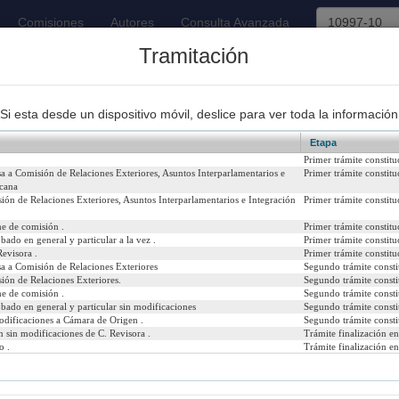
Comisiones
Autores
Consulta Avanzada
Tramitación
93
Proyectos de Ley Despachados
Si esta desde un dispositivo móvil, deslice para ver toda la información
Etapa
Primer trámite constitu
a a Comisión de Relaciones Exteriores, Asuntos Interparlamentarios e
Primer trámite constitu
icana
ión de Relaciones Exteriores, Asuntos Interparlamentarios e Integración
Primer trámite constitu
o Latinoamericano de Coproducción Cinematográfica, adoptado
o de Enmienda, suscrito en la ciudad de Bogotá, Colombia, el 1
e de comisión .
Primer trámite constitu
bado en general y particular a la vez .
Primer trámite constitu
evisora .
Primer trámite constitu
 2016
Urgencia Actual:
Si
sa a Comisión de Relaciones Exteriores
Segundo trámite consti
ión de Relaciones Exteriores.
Segundo trámite consti
Iniciativa:
Me
e de comisión .
Segundo trámite consti
bado en general y particular sin modificaciones
Segundo trámite consti
Refundido:
odificaciones a Cámara de Origen .
Segundo trámite consti
 sin modificaciones de C. Revisora .
Trámite finalización e
o .
Trámite finalización e