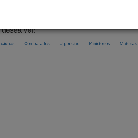
psenado/templates/tramitacion/index.php?boletin_ini=10997-10
 desea ver:
caciones
Comparados
Urgencias
Ministerios
Materias