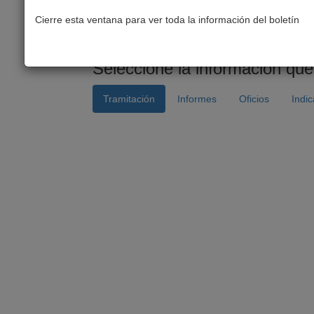
Link para compartir:
http://www.senado.cl/ap
Cierre esta ventana para ver toda la información del boletín
Seleccione la información que
Tramitación
Informes
Oficios
Indi