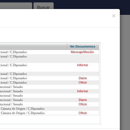
Buscar
×
62
Sesiones Celebradas
Ver Documentos
cional / C.Diputados
Mensaje/Moción
Inicio
cional / C.Diputados
cional / C.Diputados
Informe
 en Caracas, Venezuela, el 11 de noviembre de
4 de julio de 2006
cional / C.Diputados
cional / C.Diputados
Diario
cional / C.Diputados
Oficio
n urgencia
tucional / Senado
tucional / Senado
Informe
nsaje
tucional / Senado
tucional / Senado
Diario
tucional / Senado
Oficio
n Cámara de Origen / C.Diputados
n Cámara de Origen / C.Diputados
Oficio