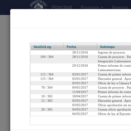
Principal
Proyectos
Materias
170
Proyectos Iniciados 2026
Boletín 10997-10
Sesión/Leg.
Fecha
Subetapa
28/11/2016
Ingreso de proyecto .
104 / 364
28/11/2016
Cuenta de proyecto . Pas
Integración Latinoamer
20/12/2016
Primer informe de comis
Título:
Aprueba el Acuerd
Latinoamericana.
1989, y su Protocol
115 / 364
03/01/2017
Cuenta de primer inform
115 / 364
03/01/2017
Discusión general . Apro
03/01/2017
Oficio de ley a Cámara R
Fecha de Ingreso:
Lunes 28 de Noviembre,
78 / 364
04/01/2017
Cuenta de proyecto . Pa
11/04/2017
Primer informe de comis
Cámara de Origen:
C.Diputados
10 / 365
18/04/2017
Cuenta de primer inform
12 / 365
03/05/2017
Discusión general . Apro
Tipo de Proyecto:
Proyecto de acuerdo
03/05/2017
Oficio aprobación sin m
20 / 365
04/05/2017
Cuenta oficio aprobación
04/05/2017
Oficio de ley al Ejecutiv
Etapa:
Tramitación terminada
En tramitación