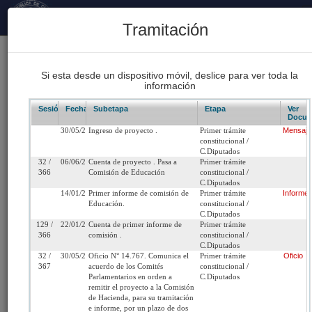
Principal
Tramitación
170
Proyectos Iniciados 2026
Si esta desde un dispositivo móvil, deslice para ver toda la
información
93
Proyectos de Ley Despachados
Sesión/Leg.
Fecha
Subetapa
Etapa
Ver
Docum
30/05/2018
Ingreso de proyecto .
Primer trámite
Mensaje
62
constitucional /
Sesiones Celebradas
C.Diputados
32 /
06/06/2018
Cuenta de proyecto . Pasa a
Primer trámite
366
Comisión de Educación
constitucional /
C.Diputados
Boletín 11780-04
14/01/2019
Primer informe de comisión de
Primer trámite
Informe
Educación.
constitucional /
C.Diputados
Inicio
129 /
22/01/2019
Cuenta de primer informe de
Primer trámite
366
comisión .
constitucional /
C.Diputados
Título:
Modifica la ley N° 19.070, que Aprueba Estatut
32 /
30/05/2019
Oficio N° 14.767. Comunica el
Primer trámite
Oficio
367
acuerdo de los Comités
constitucional /
los Profesionales de la Educación, en diversas
Parlamentarios en orden a
C.Diputados
materias de orden laboral
remitir el proyecto a la Comisión
de Hacienda, para su tramitación
e informe, por un plazo de dos