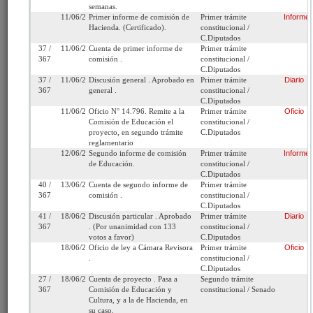
Fecha de
Miércoles 30 de Mayo,
Urgencia
Sin urgencia
semanas.
Ingreso:
2018
Actual:
11/06/2019
Primer informe de comisión de
Primer trámite
Informe
Hacienda. (Certificado).
constitucional /
Cámara
C.Diputados
Iniciativa:
Moción
C.Diputados
de Origen:
37 /
11/06/2019
Cuenta de primer informe de
Primer trámite
367
comisión .
constitucional /
C.Diputados
Tipo de
Proyecto de ley
Refundido:
37 /
11/06/2019
Discusión general . Aprobado en
Primer trámite
Diario
Proyecto:
367
general .
constitucional /
C.Diputados
Etapa:
Tramitación terminada
11/06/2019
Oficio N° 14.796. Remite a la
Primer trámite
Oficio
Comisión de Educación el
constitucional /
Ley N° 21.399 (Diario
proyecto, en segundo trámite
C.Diputados
reglamentario
Oficial del 27/12/2021)
12/06/2019
Segundo informe de comisión
Primer trámite
Informe
de Educación.
constitucional /
Link para
http://www.senado.cl/appsenado/templates/tramitacion/index
C.Diputados
compartir:
boletin_ini=11780-04
40 /
13/06/2019
Cuenta de segundo informe de
Primer trámite
367
comisión .
constitucional /
C.Diputados
41 /
18/06/2019
Discusión particular . Aprobado
Primer trámite
Diario
367
. (Por unanimidad con 133
constitucional /
votos a favor)
C.Diputados
Seleccione la información que desea
18/06/2019
Oficio de ley a Cámara Revisora
Primer trámite
Oficio
.
constitucional /
ver:
C.Diputados
27 /
18/06/2019
Cuenta de proyecto . Pasa a
Segundo trámite
367
Comisión de Educación y
constitucional / Senado
Tramitación
Informes
Oficios
Indicaciones
Cultura, y a la de Hacienda, en
su caso.