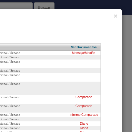
Buscar
×
62
Sesiones Celebradas
Ver Documentos
cional / Senado
Mensaje/Moción
Inicio
cional / Senado
cional / Senado
cional / Senado
cional / Senado
n urgencia
cional / Senado
ción
cional / Senado
Comparado
efundido con: 12561-12 / 11429-12 / 11809-12 / 12516-12 / 12275-
 / 12633-12 *matriz* / 12641-12 )
cional / Senado
Comparado
cional / Senado
Informe
Comparado
cional / Senado
cional / Senado
Diario
cional / Senado
Diario