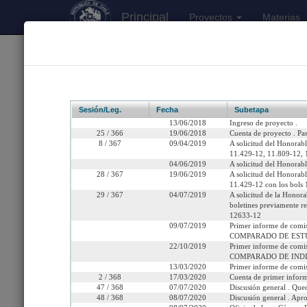
Principal
Proyectos
Materias
170
Proyectos Iniciados 2026
Boletín 11809-12
Sesión/Leg.
Fecha
Subetapa
13/06/2018
Ingreso de proyecto .
25 / 366
19/06/2018
Cuenta de proyecto . Pa
8 / 367
09/04/2019
A solicitud del Honorabl
11.429-12, 11.809-12, 
Título:
Para reducir la fab
04/06/2019
A solicitud del Honorab
28 / 367
19/06/2019
A solicitud del Honorabl
Fecha de Ingreso:
Miércoles 13 de Junio, 2
11.429-12 con los bols
29 / 367
04/07/2019
A solicitud de la Honor
boletines previamente 
Cámara de Origen:
Senado
12633-12
09/07/2019
Primer informe de comi
Tipo de Proyecto:
Proyecto de ley
COMPARADO DE EST
22/10/2019
Primer informe de comi
COMPARADO DE IND
Etapa:
Tramitación terminada
13/03/2020
Primer informe de comi
2 / 368
17/03/2020
Cuenta de primer inform
47 / 368
07/07/2020
Discusión general . Que
Ley N° 21.368 (Diario Of
48 / 368
08/07/2020
Discusión general . Apro