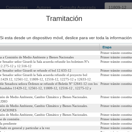
Comisiones
Autores
Consulta Avanzada
Tramitación
93
Proyectos de Ley Despachados
Si esta desde un dispositivo móvil, deslice para ver toda la información
Etapa
Primer trámite constitu
sa a Comisión de Medio Ambiente y Bienes Nacionales
Primer trámite constitu
e Senador señor Girardi la Sala acuerda refundir los boletines N°s
Primer trámite constitu
12.275-12 y 12.516-12
ricación de botellas plásticas de un solo uso.
le Senador señor Girardi se refunde el bol 12.633-12
Primer trámite constitu
e Senador señor Girardi la Sala acuerda refundir el proyecto bol
Primer trámite constitu
018
Urgencia Actual:
Si
 11429.12, 12561-12, 11809-12, 12516-12, 12275-12 y 12633-12.
able Senadora señora Órdenes se refunde el Boletín N° 12641-12 con los
Primer trámite constitu
refundidos 11429-12, 12561-12, 11809-12, 12516-12 , 12275-12 y
Iniciativa:
Mo
sión de Medio Ambiente, Cambio Climático y Bienes Nacionales.
Primer trámite constitu
Refundido:
(R
UDIO
12
sión de Medio Ambiente, Cambio Climático y Bienes Nacionales.
Primer trámite constitu
ICACIONES
sión de Medio Ambiente, Cambio Climático y Bienes Nacionales.
Primer trámite constitu
e de comisión .
Primer trámite constitu
da pendiente
Primer trámite constitu
icial del 13/08/2021)
bado en general y particular a la vez
Primer trámite constitu