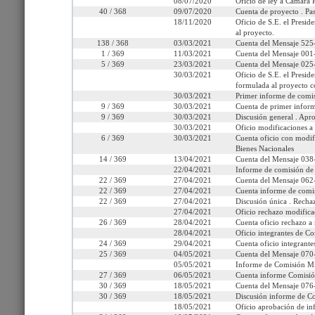
08/07/2020
Oficio de ley a Cámara R
Link para compartir:
http://www.senado.cl/ap
40 / 368
09/07/2020
Cuenta de proyecto . Pa
18/11/2020
Oficio de S.E. el Presid
al proyecto.
138 / 368
03/03/2021
Cuenta del Mensaje 525
1 / 369
11/03/2021
Cuenta del Mensaje 001
Seleccione la información que
5 / 369
23/03/2021
Cuenta del Mensaje 025-
30/03/2021
Oficio de S.E. el Presid
formulada al proyecto c
Tramitación
Informes
Oficios
Indi
30/03/2021
Primer informe de comi
9 / 369
30/03/2021
Cuenta de primer inform
9 / 369
30/03/2021
Discusión general . Apr
30/03/2021
Oficio modificaciones a
6 / 369
30/03/2021
Cuenta oficio con modif
Bienes Nacionales
14 / 369
13/04/2021
Cuenta del Mensaje 038-
22/04/2021
Informe de comisión de
22 / 369
27/04/2021
Cuenta del Mensaje 062-
22 / 369
27/04/2021
Cuenta informe de comis
22 / 369
27/04/2021
Discusión única . Recha
27/04/2021
Oficio rechazo modifica
26 / 369
28/04/2021
Cuenta oficio rechazo a 
28/04/2021
Oficio integrantes de C
24 / 369
29/04/2021
Cuenta oficio integrant
25 / 369
04/05/2021
Cuenta del Mensaje 070-
05/05/2021
Informe de Comisión Mi
27 / 369
06/05/2021
Cuenta informe Comisió
30 / 369
18/05/2021
Cuenta del Mensaje 076-
30 / 369
18/05/2021
Discusión informe de C
18/05/2021
Oficio aprobación de in