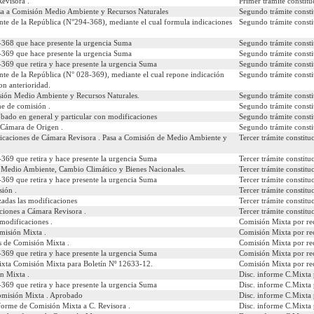
evisora .
Primer trámite constitu
psenado/templates/tramitacion/index.php?boletin_ini=11809-12
sa a Comisión Medio Ambiente y Recursos Naturales
Segundo trámite consti
ente de la República (N°294-368), mediante el cual formula indicaciones
Segundo trámite consti
-368 que hace presente la urgencia Suma
Segundo trámite consti
-369 que hace presente la urgencia Suma
Segundo trámite consti
 desea ver:
369 que retira y hace presente la urgencia Suma
Segundo trámite consti
ente de la República (N° 028-369), mediante el cual repone indicación
Segundo trámite consti
on anterioridad.
caciones
Comparados
Urgencias
Autores
Materias
sión Medio Ambiente y Recursos Naturales.
Segundo trámite consti
e de comisión .
Segundo trámite consti
obado en general y particular con modificaciones
Segundo trámite consti
 Cámara de Origen .
Segundo trámite consti
icaciones de Cámara Revisora . Pasa a Comisión de Medio Ambiente y
Tercer trámite constitu
369 que retira y hace presente la urgencia Suma
Tercer trámite constitu
 Medio Ambiente, Cambio Climático y Bienes Nacionales.
Tercer trámite constitu
369 que retira y hace presente la urgencia Suma
Tercer trámite constitu
ión .
Tercer trámite constitu
zadas las modificaciones
Tercer trámite constitu
ciones a Cámara Revisora .
Tercer trámite constitu
modificaciones .
Comisión Mixta por re
omisión Mixta .
Comisión Mixta por re
es de Comisión Mixta .
Comisión Mixta por re
369 que retira y hace presente la urgencia Suma
Comisión Mixta por re
xta Comisión Mixta para Boletín Nº 12633-12.
Comisión Mixta por re
n Mixta .
Disc. informe C.Mixta 
369 que retira y hace presente la urgencia Suma
Disc. informe C.Mixta 
omisión Mixta . Aprobado
Disc. informe C.Mixta 
forme de Comisión Mixta a C. Revisora .
Disc. informe C.Mixta 