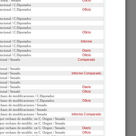
cional / Senado
Oficio
tucional / C.Diputados
tucional / C.Diputados
Oficio
tucional / C.Diputados
tucional / C.Diputados
tucional / C.Diputados
tucional / C.Diputados
Oficio
Presentaciones ante Comisión
tucional / C.Diputados
Informe
tucional / C.Diputados
tucional / C.Diputados
Diario
tucional / C.Diputados
Oficio
cional / Senado
Comparado
cional / Senado
cional / Senado
Informe
Comparado
cional / Senado
cional / Senado
cional / Senado
Diario
cional / Senado
Oficio
chazo de modificaciones / C.Diputados
chazo de modificaciones / C.Diputados
Oficio
chazo de modificaciones / Senado
chazo de modificaciones / Senado
chazo de modificaciones / Senado
Informe
Comparado
por rechazo de modific. en C. Origen / Senado
por rechazo de modific. en C. Origen / Senado
por rechazo de modific. en C. Origen / Senado
Diario
por rechazo de modific. en C. Origen / Senado
Oficio