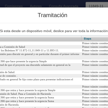
Comisiones
Autores
Consulta Avanzada
Tramitación
93
Proyectos de Ley Despachados
Si esta desde un dispositivo móvil, deslice para ver toda la información
Etapa
Primer trámite constitu
sa a Comisión de Salud
Primer trámite constitu
r los Boletines N° 11.872-11,11.849-11 y 11.893-11.
Primer trámite constitu
misión para discutir en general y en particular durante el primer informe
Primer trámite constitu
19.451, con el objeto de incentivar la donación de órganos.
366 que hace presente la urgencia Simple
Primer trámite constitu
018
Urgencia Actual:
Si
citud de que el proyecto sea discutido solamente en general en la
Primer trámite constitu
ión de Salud.
Primer trámite constitu
Iniciativa:
Mo
e de comisión .
Primer trámite constitu
bado en general Se fija como plazo para presentar indicaciones el
Primer trámite constitu
Refundido:
(R
Primer trámite constitu
366 que retira y hace presente la urgencia Simple
Primer trámite constitu
isión de Salud. Pasa a Comisión de Hacienda
Primer trámite constitu
366 que retira y hace presente la urgencia Suma
Primer trámite constitu
icial del 12/03/2019)
366 que retira y hace presente la urgencia Suma
Primer trámite constitu
sión de Hacienda.
Primer trámite constitu
psenado/templates/tramitacion/index.php?boletin_ini=11849-11