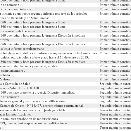
366 que retira y hace presente la urgencia Suma
Primer trámite constitu
e de comisión .
Primer trámite constitu
e solicita nuevo informe
Primer trámite constitu
a iniciativa a un nuevo segundo informe respecto de los artículos
Primer trámite constitu
siones de Hacienda y de Salud, unidas.
 desea ver:
366 que retira y hace presente la urgencia Suma
Primer trámite constitu
366 que retira y hace presente la urgencia Suma
Primer trámite constitu
de comisión de Hacienda.
Primer trámite constitu
caciones
Comparados
Urgencias
Autores
Materias
366 que retira y hace presente la urgencia Discusión inmediata
Primer trámite constitu
nforme .
Primer trámite constitu
366 que retira y hace presente la urgencia Discusión inmediata
Primer trámite constitu
e solicita informe complementario
Primer trámite constitu
los boletines refundidos a un informe complementario de las Comisiones
Primer trámite constitu
unidas, otorgándoles a efecto plazo hasta el 15 de enero de 2019.
366 que retira y hace presente la urgencia Discusión inmediata
Primer trámite constitu
mentario de Hacienda y de Salud, unidas.
Primer trámite constitu
 complementario .
Primer trámite constitu
Aprobado
Primer trámite constitu
evisora .
Primer trámite constitu
sa a Comisión de Salud
Segundo trámite consti
isión de Salud. CERTIFICADO
Segundo trámite consti
366 que hace presente la urgencia Discusión inmediata
Segundo trámite consti
e de comisión .
Segundo trámite consti
bado en general y particular con modificaciones .
Segundo trámite consti
Cámara de Origen . N° 14.497, a tercer trámite constitucional.
Segundo trámite consti
icaciones de Cámara Revisora . Queda para tabla
Tercer trámite constitu
adas las modificaciones
Tercer trámite constitu
ue comunica aprobacion de modificaciones
Tercer trámite constitu
C/19, que comunica aprobacion de modificaciones
Tercer trámite constitu
o .
Tercer trámite constitu