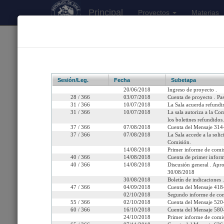
Principal
Proyectos
Materias
170
Proyectos Iniciados 2026
Boletín 11849-11
Sesión/Leg.
Fecha
Subetapa
20/06/2018
Ingreso de proyecto .
28 / 366
03/07/2018
Cuenta de proyecto . Pa
31 / 366
10/07/2018
La Sala acuerda refundi
31 / 366
10/07/2018
La sala autoriza a la Co
Título:
Modifica la ley N° 
los boletines refundidos.
37 / 366
07/08/2018
Cuenta del Mensaje 314-
Fecha de Ingreso:
Miércoles 20 de Junio, 2
37 / 366
07/08/2018
La Sala accede a la soli
Comisión.
14/08/2018
Primer informe de comis
Cámara de Origen:
Senado
40 / 366
14/08/2018
Cuenta de primer inform
40 / 366
14/08/2018
Discusión general . Apro
Tipo de Proyecto:
Proyecto de ley
30/08/2018
30/08/2018
Boletín de indicaciones .
Etapa:
Tramitación terminada
47 / 366
04/09/2018
Cuenta del Mensaje 418-
02/10/2018
Segundo informe de com
55 / 366
02/10/2018
Cuenta del Mensaje 520-
Ley N° 21.145 (Diario Of
60 / 366
16/10/2018
Cuenta del Mensaje 580-
24/10/2018
Primer informe de comi
Link para compartir:
http://www.senado.cl/ap