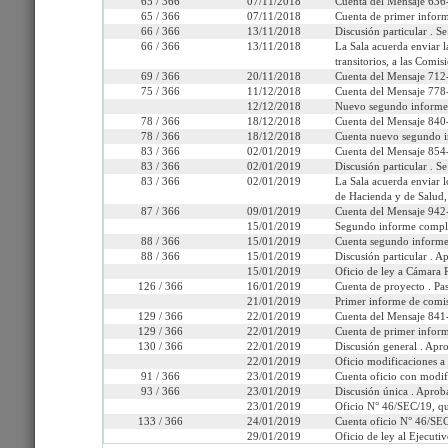
65 / 366
07/11/2018
Cuenta del Mensaje 636-
65 / 366
07/11/2018
Cuenta de primer inform
66 / 366
13/11/2018
Discusión particular . S
66 / 366
13/11/2018
La Sala acuerda enviar l
transitorios, a las Comi
Seleccione la información que
69 / 366
20/11/2018
Cuenta del Mensaje 712-
75 / 366
11/12/2018
Cuenta del Mensaje 778-
12/12/2018
Nuevo segundo informe 
Tramitación
Informes
Oficios
Indi
78 / 366
18/12/2018
Cuenta del Mensaje 840-
78 / 366
18/12/2018
Cuenta nuevo segundo i
83 / 366
02/01/2019
Cuenta del Mensaje 854-
83 / 366
02/01/2019
Discusión particular . S
83 / 366
02/01/2019
La Sala acuerda enviar 
de Hacienda y de Salud, 
87 / 366
09/01/2019
Cuenta del Mensaje 942-
15/01/2019
Segundo informe comple
88 / 366
15/01/2019
Cuenta segundo informe
88 / 366
15/01/2019
Discusión particular . 
15/01/2019
Oficio de ley a Cámara R
126 / 366
16/01/2019
Cuenta de proyecto . Pa
21/01/2019
Primer informe de com
129 / 366
22/01/2019
Cuenta del Mensaje 841-
129 / 366
22/01/2019
Cuenta de primer inform
130 / 366
22/01/2019
Discusión general . Apro
22/01/2019
Oficio modificaciones a 
91 / 366
23/01/2019
Cuenta oficio con modif
93 / 366
23/01/2019
Discusión única . Aprob
23/01/2019
Oficio N° 46/SEC/19, q
133 / 366
24/01/2019
Cuenta oficio N° 46/SE
29/01/2019
Oficio de ley al Ejecutiv