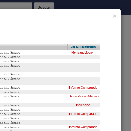
Buscar
×
62
Sesiones Celebradas
Ver Documentos
cional / Senado
Mensaje/Moción
Inicio
cional / Senado
cional / Senado
cional / Senado
cional / Senado
n urgencia
cional / Senado
cional / Senado
Informe
Comparado
ción
cional / Senado
cional / Senado
Diario
Video
Votación
efundido con: 11849-11 *matriz* / 11872-11 / 11893-11 )
cional / Senado
Indicación
cional / Senado
cional / Senado
Informe
Comparado
cional / Senado
cional / Senado
cional / Senado
Informe
Comparado