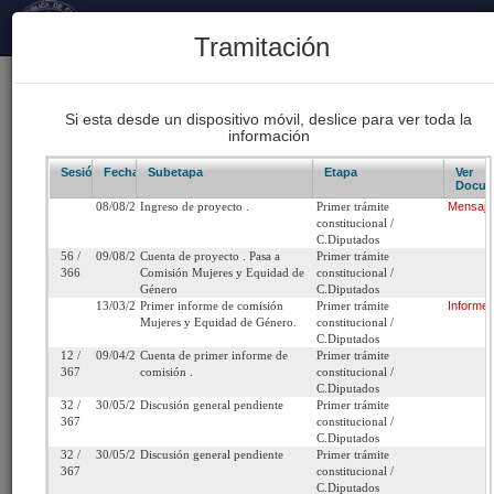
Principal
Tramitación
170
Proyectos Iniciados 2026
Si esta desde un dispositivo móvil, deslice para ver toda la
información
93
Proyectos de Ley Despachados
Sesión/Leg.
Fecha
Subetapa
Etapa
Ver
Docum
08/08/2018
Ingreso de proyecto .
Primer trámite
Mensaje
62
constitucional /
Sesiones Celebradas
C.Diputados
56 /
09/08/2018
Cuenta de proyecto . Pasa a
Primer trámite
366
Comisión Mujeres y Equidad de
constitucional /
Género
C.Diputados
Boletín 11994-34
13/03/2019
Primer informe de comisión
Primer trámite
Informe
Mujeres y Equidad de Género.
constitucional /
C.Diputados
Inicio
12 /
09/04/2019
Cuenta de primer informe de
Primer trámite
367
comisión .
constitucional /
C.Diputados
Título:
Modifica las leyes N°s 18.695 y 19.175, para
32 /
30/05/2019
Discusión general pendiente
Primer trámite
367
constitucional /
establecer una cuota de género en las eleccio
C.Diputados
de gobernadores regionales, alcaldes y concej
32 /
30/05/2019
Discusión general pendiente
Primer trámite
367
constitucional /
C.Diputados