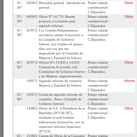
Fecha de
Miércoles 8 de Agosto,
Urgencia
Sin urgencia
33 /
04/06/2019
Discusión general . Aprobado en
Primer trámite
Diario
Ingreso:
2018
Actual:
367
general .
constitucional /
C.Diputados
Cámara
C.Diputados
Iniciativa:
Moción
33 /
04/06/2019
Oficio N° 14.778. Remite
Primer trámite
Oficio
de Origen:
367
proyecto a Comisión para
constitucional /
segundo informe.
C.Diputados
45 /
02/07/2019
Los Comités Parlamentarios
Primer trámite
Tipo de
Proyecto de ley
Refundido:
367
acordaron remitir el proyecto a
constitucional /
Proyecto:
la Comisión de Gobierno
C.Diputados
Interior, por el plazo de quince
Etapa:
Segundo trámite
días, una vez que sea
constitucional
(Senado)
despachado por la Comisión de
Mujeres y Equidad de Género.
45 /
02/07/2019
Oficios N°s 14.834 y 14.835.
Primer trámite
Oficio
Segundo informe de
367
Comunican el acuerdo a las
constitucional /
comisión de Hacienda
Comisiones de Gobierno Interior
C.Diputados
y de Mujeres, respectivamente.
Link para
http://www.senado.cl/appsenado/templates/tramitacion/index
19/07/2019
Segundo informe de comisión
Primer trámite
Informe
compartir:
boletin_ini=11994-34
Mujeres y Equidad de Género.
constitucional /
C.Diputados
55 /
24/07/2019
Cuenta de segundo informe de
Primer trámite
367
comisión . Pasa a Comisión de
constitucional /
Gobierno Interior.
C.Diputados
14/08/2019
Oficio de S.E. el Presidente de la
Primer trámite
Oficio
Seleccione la información que desea
República (N°158-367),
constitucional /
mediante el cual formula
C.Diputados
ver:
indicaciones al proyecto, con su
respectivo informe financiero
(N°153).
Tramitación
Informes
Oficios
Indicaciones
65 /
21/08/2019
Cuenta de Oficio de la Comisión
Primer trámite