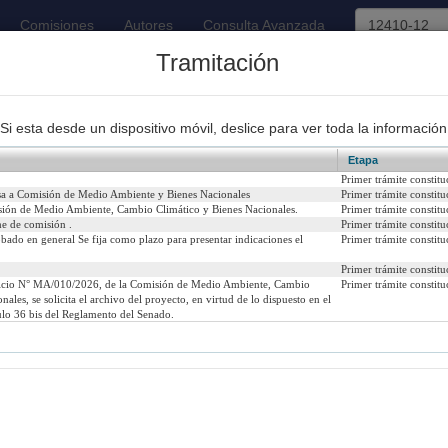
Comisiones
Autores
Consulta Avanzada
Tramitación
93
Proyectos de Ley Despachados
Si esta desde un dispositivo móvil, deslice para ver toda la información
Etapa
Primer trámite constitu
sa a Comisión de Medio Ambiente y Bienes Nacionales
Primer trámite constitu
sión de Medio Ambiente, Cambio Climático y Bienes Nacionales.
Primer trámite constitu
e de comisión .
Primer trámite constitu
iciado en moción de los Honorables Senadores señor De Urresti,
bado en general Se fija como plazo para presentar indicaciones el
Primer trámite constitu
las áreas silvestres protegidas.
Primer trámite constitu
icio N° MA/010/2026, de la Comisión de Medio Ambiente, Cambio
Primer trámite constitu
19
Urgencia Actual:
Si
ales, se solicita el archivo del proyecto, en virtud de lo dispuesto en el
ulo 36 bis del Reglamento del Senado.
Iniciativa:
Mo
Refundido: