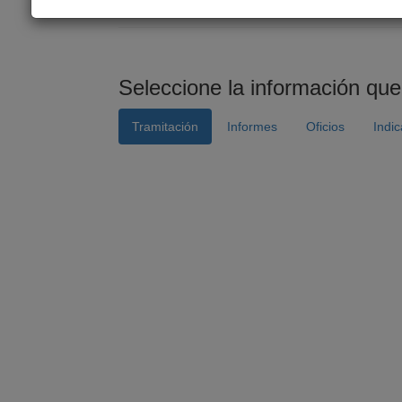
Link para compartir:
http://www.senado.cl/ap
Seleccione la información que
Tramitación
Informes
Oficios
Indi