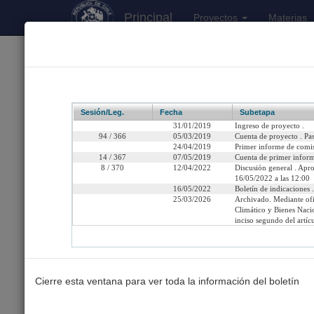
Principal
Proyectos
Materias
170
Proyectos Iniciados 2026
Boletín 12410-12
Sesión/Leg.
Fecha
Subetapa
31/01/2019
Ingreso de proyecto .
94 / 366
05/03/2019
Cuenta de proyecto . Pa
24/04/2019
Primer informe de comi
14 / 367
07/05/2019
Cuenta de primer inform
Título:
Proyecto de ley, in
8 / 370
12/04/2022
Discusión general . Apro
de urbanización en 
16/05/2022 a las 12:00
16/05/2022
Boletín de indicaciones .
25/03/2026
Archivado. Mediante of
Fecha de Ingreso:
Jueves 31 de Enero, 20
Climático y Bienes Nacion
inciso segundo del artíc
Cámara de Origen:
Senado
Tipo de Proyecto:
Proyecto de ley
Etapa:
Archivado
Cierre esta ventana para ver toda la información del boletín