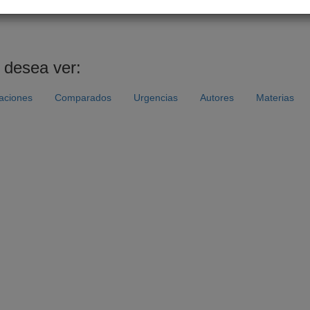
psenado/templates/tramitacion/index.php?boletin_ini=12410-12
 desea ver:
caciones
Comparados
Urgencias
Autores
Materias