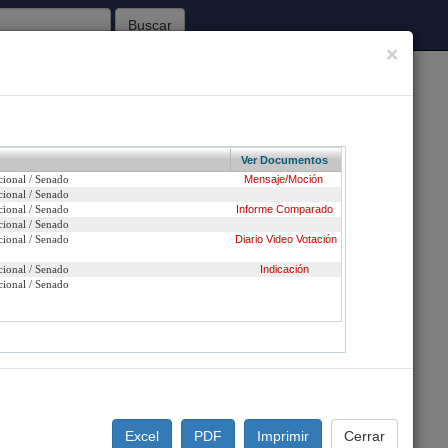
Buscar
×
62
Sesiones Celebradas
Ver Documentos
cional / Senado
Mensaje/Moción
Inicio
cional / Senado
cional / Senado
Informe
Comparado
cional / Senado
 señora Goic y señor Bianchi, para limitar las obras
cional / Senado
Diario
Video
Votación
cional / Senado
Indicación
cional / Senado
n urgencia
ción
Excel
PDF
Imprimir
Cerrar