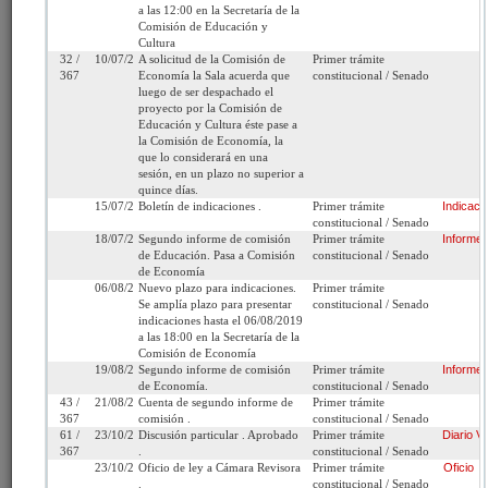
objeto de prohibir que se informe sobre las de
a las 12:00 en la Secretaría de la
contraídas para financiar la educación en
Comisión de Educación y
Cultura
cualquiera de sus niveles.
32 /
10/07/2019
A solicitud de la Comisión de
Primer trámite
367
Economía la Sala acuerda que
constitucional / Senado
luego de ser despachado el
Fecha de
Martes 5 de Marzo, 2019
Urgencia
Sin urgencia
proyecto por la Comisión de
Ingreso:
Actual:
Educación y Cultura éste pase a
la Comisión de Economía, la
Cámara
Senado
Iniciativa:
Moción
que lo considerará en una
de Origen:
sesión, en un plazo no superior a
quince días.
15/07/2019
Boletín de indicaciones .
Primer trámite
Indicaci
Tipo de
Proyecto de ley
Refundido:
constitucional / Senado
Proyecto:
18/07/2019
Segundo informe de comisión
Primer trámite
Informe
de Educación. Pasa a Comisión
constitucional / Senado
Etapa:
Tramitación terminada
de Economía
06/08/2019
Nuevo plazo para indicaciones.
Primer trámite
Ley N° 21.214 (Diario
Se amplía plazo para presentar
constitucional / Senado
Oficial del 28/02/2020)
indicaciones hasta el 06/08/2019
a las 18:00 en la Secretaría de la
Comisión de Economía
Link para
http://www.senado.cl/appsenado/templates/tramitacion/index
19/08/2019
Segundo informe de comisión
Primer trámite
Informe
compartir:
boletin_ini=12415-04
de Economía.
constitucional / Senado
43 /
21/08/2019
Cuenta de segundo informe de
Primer trámite
367
comisión .
constitucional / Senado
61 /
23/10/2019
Discusión particular . Aprobado
Primer trámite
Diario
Vi
367
.
constitucional / Senado
23/10/2019
Oficio de ley a Cámara Revisora
Primer trámite
Oficio
Seleccione la información que desea
.
constitucional / Senado