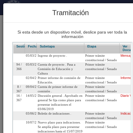
Principal
Tramitación
170
Proyectos Iniciados 2026
Si esta desde un dispositivo móvil, deslice para ver toda la
información
93
Proyectos de Ley Despachados
Sesión/Leg.
Fecha
Subetapa
Etapa
Ver
Docum
05/03/2019
Ingreso de proyecto .
Primer trámite
Mensaje
62
constitucional / Senado
Sesiones Celebradas
94 /
05/03/2019
Cuenta de proyecto . Pasa a
Primer trámite
366
Comisión de Educación y
constitucional / Senado
Cultura
02/04/2019
Primer informe de comisión de
Primer trámite
Informe
Boletín 12415-04
Educación.
constitucional / Senado
8 /
09/04/2019
Cuenta de primer informe de
Primer trámite
367
comisión .
constitucional / Senado
Inicio
16 /
14/05/2019
Discusión general . Aprobado en
Primer trámite
Diario
Vi
367
general Se fija como plazo para
constitucional / Senado
presentar indicaciones el
Título:
Proyecto de ley, iniciado en moción de los
03/06/2019
03/06/2019
Boletín de indicaciones .
Primer trámite
Indicaci
Honorables Senadores señora Provoste y señ
constitucional / Senado
Latorre, Montes y Quintana, que modifica la ley
10/07/2019
Nuevo plazo para indicaciones.
Primer trámite
19.628, sobre protección de la vida privada, co
Se amplía plazo para presentar
constitucional / Senado
indicaciones hasta el 15/07/2019