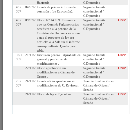
Fecha de
Miércoles 10 de Abril,
Urgencia
Sin urgencia
Hacienda
C.Diputados
Ingreso:
2019
Actual:
48 /
04/07/2019
Cuenta de primer informe de
Segundo trámite
367
comisión . (de Educación).
constitucional /
Cámara
Senado
Iniciativa:
Moción
C.Diputados
de Origen:
49 /
09/07/2019
Oficio N° 14.859. Comunica
Segundo trámite
Oficio
367
que los Comités Parlamentarios
constitucional /
accedieron a la petición de la
C.Diputados
Tipo de
Proyecto de ley
Refundido:
Comisión de Hacienda en orden
Proyecto:
a que el proyecto de ley sea
devuelto a la Sala sin el informe
Etapa:
Tramitación terminada
correspondiente. Queda para
tabla.
Ley N° 21.191 (Diario
109 /
21/11/2019
Discusión general . Aprobado en
Segundo trámite
Diario
367
general y particular sin
constitucional /
Oficial del 28/12/2019)
modificaciones .
C.Diputados
22/11/2019
Oficio aprobación sin
Segundo trámite
Oficio
Link para
http://www.senado.cl/appsenado/templates/tramitacion/index
modificaciones a Cámara de
constitucional /
compartir:
boletin_ini=12536-05
Origen .
C.Diputados
75 /
26/11/2019
Cuenta oficio aprobación sin
Trámite finalización en
367
modificaciones de C. Revisora .
Cámara de Origen /
Senado
26/11/2019
Oficio de ley al Ejecutivo .
Trámite finalización en
Oficio
Cámara de Origen /
Seleccione la información que desea
Senado
ver:
Tramitación
Informes
Oficios
Indicaciones