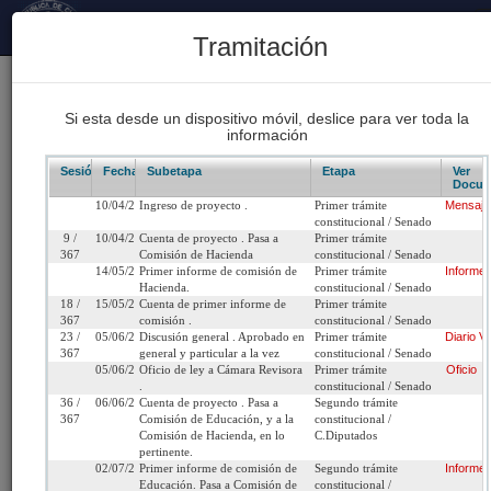
Principal
Tramitación
170
Proyectos Iniciados 2026
Si esta desde un dispositivo móvil, deslice para ver toda la
información
93
Proyectos de Ley Despachados
Sesión/Leg.
Fecha
Subetapa
Etapa
Ver
Docum
10/04/2019
Ingreso de proyecto .
Primer trámite
Mensaje
62
constitucional / Senado
Sesiones Celebradas
9 /
10/04/2019
Cuenta de proyecto . Pasa a
Primer trámite
367
Comisión de Hacienda
constitucional / Senado
14/05/2019
Primer informe de comisión de
Primer trámite
Informe
Hacienda.
constitucional / Senado
Boletín 12536-05
18 /
15/05/2019
Cuenta de primer informe de
Primer trámite
367
comisión .
constitucional / Senado
23 /
05/06/2019
Discusión general . Aprobado en
Primer trámite
Diario
Vi
Inicio
367
general y particular a la vez
constitucional / Senado
05/06/2019
Oficio de ley a Cámara Revisora
Primer trámite
Oficio
.
constitucional / Senado
Título:
Proyecto de ley que permite a los profesionale
36 /
06/06/2019
Cuenta de proyecto . Pasa a
Segundo trámite
367
Comisión de Educación, y a la
constitucional /
la educación poner término a su relación labora
Comisión de Hacienda, en lo
C.Diputados
perder la bonificación por retiro voluntario.
pertinente.
02/07/2019
Primer informe de comisión de
Segundo trámite
Informe
Educación. Pasa a Comisión de
constitucional /