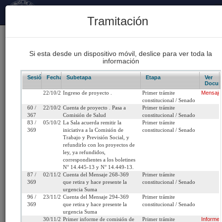
Principal
Tramitación
170
Proyectos Iniciados 2026
Si esta desde un dispositivo móvil, deslice para ver toda la
información
93
Proyectos de Ley Despachados
Sesión/Leg.
Fecha
Subetapa
Etapa
Ver
Docum
22/10/2019
Ingreso de proyecto .
Primer trámite
Mensaje
62
constitucional / Senado
Sesiones Celebradas
60 /
22/10/2019
Cuenta de proyecto . Pasa a
Primer trámite
367
Comisión de Salud
constitucional / Senado
83 /
05/10/2021
La Sala acuerda remitir la
Primer trámite
369
iniciativa a la Comisión de
constitucional / Senado
Boletín 13011-11
Trabajo y Previsión Social, y
refundirlo con los proyectos de
ley, ya refundidos,
Inicio
correspondientes a los boletines
N° 14.445-13 y N° 14.449-13.
87 /
02/11/2021
Cuenta del Mensaje 268-369
Primer trámite
Título:
Proyecto de ley que dispone reservar un porce
369
que retira y hace presente la
constitucional / Senado
urgencia Suma
de puestos de trabajo en las entidades que ind
96 /
23/11/2021
Cuenta del Mensaje 294-369
Primer trámite
para personas discapacitadas.
369
que retira y hace presente la
constitucional / Senado
urgencia Suma
30/11/2021
Primer informe de comisión de
Primer trámite
Informe