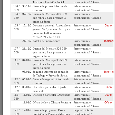
Fecha de
Martes 22 de Octubre,
Urgencia
Sin urgencia
Trabajo y Previsión Social.
constitucional / Senado
Ingreso:
2019
Actual:
100 /
30/11/2021
Cuenta de primer informe de
Primer trámite
369
comisión .
constitucional / Senado
Cámara
Senado
Iniciativa:
Moción
103 /
07/12/2021
Cuenta del Mensaje 310-369
Primer trámite
de Origen:
369
que retira y hace presente la
constitucional / Senado
urgencia Suma
105 /
15/12/2021
Discusión general . Aprobado en
Primer trámite
Diario
Tipo de
Proyecto de ley
Refundido:
(Refundido con: 1
369
general Se fija como plazo para
constitucional / Senado
Proyecto:
11 / 14445-13 *matr
presentar indicaciones el
14449-13 )
21/12/2021 a las 12:00
21/12/2021
Boletín de indicaciones .
Primer trámite
Indicaci
Etapa:
Tramitación terminada
constitucional / Senado
107 /
21/12/2021
Cuenta del Mensaje 326-369
Primer trámite
369
que retira y hace presente la
constitucional / Senado
Ley N° 21.690 (Diario
urgencia Suma
Oficial del 24/08/2024)
111 /
04/01/2022
Cuenta del Mensaje 338-369
Primer trámite
369
que retira y hace presente la
constitucional / Senado
Link para
http://www.senado.cl/appsenado/templates/tramitacion/index
urgencia Suma
compartir:
boletin_ini=13011-11
05/01/2022
Segundo informe de comisión
Primer trámite
Informe
de Trabajo y Previsión Social.
constitucional / Senado
112 /
05/01/2022
Cuenta de segundo informe de
Primer trámite
369
comisión .
constitucional / Senado
112 /
05/01/2022
Discusión particular . Queda
Primer trámite
Diario
369
pendiente
constitucional / Senado
Seleccione la información que desea
115 /
11/01/2022
Discusión particular . Aprobado
Primer trámite
Diario
369
constitucional / Senado
ver:
11/01/2022
Oficio de ley a Cámara Revisora
Primer trámite
Oficio
.
constitucional / Senado
121 /
12/01/2022
Cuenta de proyecto . Pasa a
Segundo trámite
Tramitación
Informes
Oficios
Indicaciones
369
Comisión de Personas Mayores
constitucional /