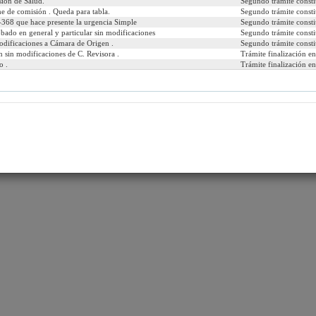
ión de Salud.
Segundo trámite consti
e de comisión . Queda para tabla.
Segundo trámite consti
368 que hace presente la urgencia Simple
Segundo trámite consti
bado en general y particular sin modificaciones
Segundo trámite consti
odificaciones a Cámara de Origen .
Segundo trámite consti
 desea ver:
 sin modificaciones de C. Revisora .
Trámite finalización e
o .
Trámite finalización e
caciones
Comparados
Urgencias
Autores
Materias