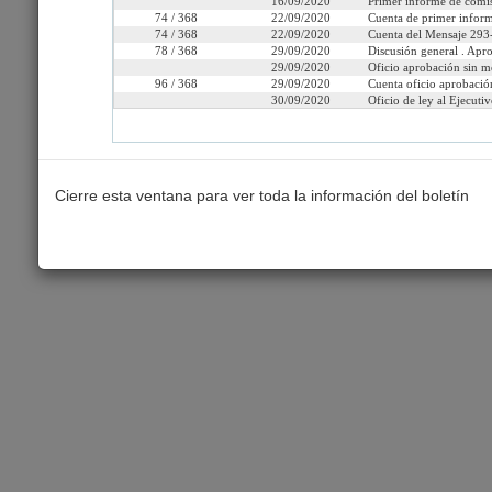
16/09/2020
Primer informe de comis
74 / 368
22/09/2020
Cuenta de primer inform
74 / 368
22/09/2020
Cuenta del Mensaje 293-
78 / 368
29/09/2020
Discusión general . Apro
29/09/2020
Oficio aprobación sin m
Seleccione la información que
96 / 368
29/09/2020
Cuenta oficio aprobación
30/09/2020
Oficio de ley al Ejecutiv
Tramitación
Informes
Oficios
Indi
Cierre esta ventana para ver toda la información del boletín