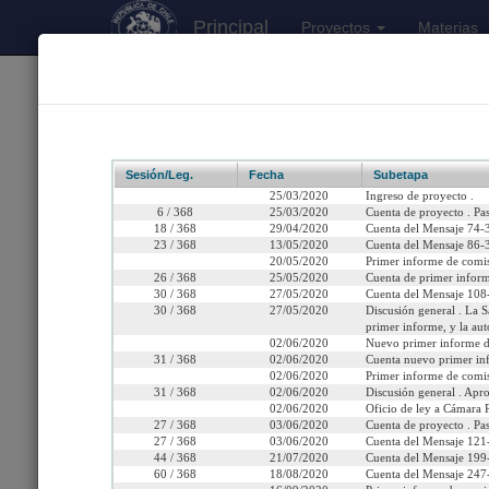
Principal
Proyectos
Materias
170
Proyectos Iniciados 2026
Boletín 13359-11
Sesión/Leg.
Fecha
Subetapa
25/03/2020
Ingreso de proyecto .
6 / 368
25/03/2020
Cuenta de proyecto . Pa
18 / 368
29/04/2020
Cuenta del Mensaje 74-
23 / 368
13/05/2020
Cuenta del Mensaje 86-3
Título:
Proyecto de ley que
20/05/2020
Primer informe de comis
26 / 368
25/05/2020
Cuenta de primer inform
Fecha de Ingreso:
Miércoles 25 de Marzo, 
30 / 368
27/05/2020
Cuenta del Mensaje 108-
30 / 368
27/05/2020
Discusión general . La 
primer informe, y la auto
Cámara de Origen:
Senado
02/06/2020
Nuevo primer informe 
31 / 368
02/06/2020
Cuenta nuevo primer in
Tipo de Proyecto:
Proyecto de ley
02/06/2020
Primer informe de comis
31 / 368
02/06/2020
Discusión general . Apro
Etapa:
Tramitación terminada
02/06/2020
Oficio de ley a Cámara R
27 / 368
03/06/2020
Cuenta de proyecto . Pa
27 / 368
03/06/2020
Cuenta del Mensaje 121-
Ley N° 21.274 (Diario Of
44 / 368
21/07/2020
Cuenta del Mensaje 199-
60 / 368
18/08/2020
Cuenta del Mensaje 247-
Link para compartir:
http://www.senado.cl/ap