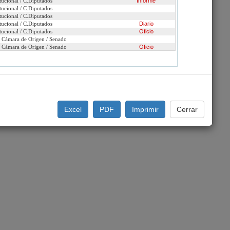
tucional / C.Diputados
Informe
tucional / C.Diputados
tucional / C.Diputados
tucional / C.Diputados
Diario
tucional / C.Diputados
Oficio
n Cámara de Origen / Senado
n Cámara de Origen / Senado
Oficio
Presentaciones ante Comisión
Excel
PDF
Imprimir
Cerrar