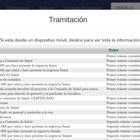
Comisiones
Autores
Consulta Avanzada
Tramitación
93
Proyectos de Ley Despachados
Si esta desde un dispositivo móvil, deslice para ver toda la información
Etapa
Primer trámite constitu
sa a Comisión de Salud
Primer trámite constitu
368 que hace presente la urgencia Suma
Primer trámite constitu
68 que retira y hace presente la urgencia Suma
Primer trámite constitu
 habilita temporalmente a los médicos cirujanos que indica, par
ión de Salud.
Primer trámite constitu
e de comisión .
Primer trámite constitu
2020
Urgencia Actual:
Si
368 que retira y hace presente la urgencia Suma
Primer trámite constitu
Sala acuerda devolver el proyecto a la Comisión de Salud para nuevo
Primer trámite constitu
riza para discutir en general y en particular la iniciativa
Iniciativa:
Mo
de comisión de Salud. CERTIFICADO
Primer trámite constitu
forme .
Primer trámite constitu
Refundido:
ión de Salud.
Primer trámite constitu
bado en general y particular a la vez
Primer trámite constitu
evisora .
Primer trámite constitu
sa a Comisión de Salud.
Segundo trámite consti
368 que retira y hace presente la urgencia Suma
Segundo trámite consti
icial del 10/10/2020)
368 que hace presente la urgencia Simple
Segundo trámite consti
368 que retira y hace presente la urgencia Simple
Segundo trámite consti
psenado/templates/tramitacion/index.php?boletin_ini=13359-11