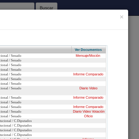
Buscar
×
62
Sesiones Celebradas
Ver Documentos
cional / Senado
Mensaje/Moción
Inicio
cional / Senado
cional / Senado
cional / Senado
a ejercer sus especialidades en el sector público
cional / Senado
Informe
Comparado
cional / Senado
n urgencia
cional / Senado
cional / Senado
Diario
Video
ción
cional / Senado
Informe
Comparado
cional / Senado
cional / Senado
Informe
Comparado
cional / Senado
Diario
Video
Votación
cional / Senado
Oficio
tucional / C.Diputados
tucional / C.Diputados
tucional / C.Diputados
tucional / C.Diputados