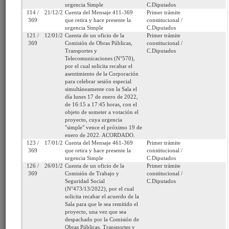
Fecha de
Martes 17 de Agosto,
Urgencia
Sin urgencia
urgencia Simple
C.Diputados
Ingreso:
2021
Actual:
114 /
21/12/2021
Cuenta del Mensaje 411-369
Primer trámite
369
que retira y hace presente la
constitucional /
Cámara
C.Diputados
Iniciativa:
Mensaje
urgencia Simple
C.Diputados
de Origen:
121 /
12/01/2022
Cuenta de un oficio de la
Primer trámite
369
Comisión de Obras Públicas,
constitucional /
Transportes y
C.Diputados
Tipo de
Proyecto de ley
Refundido:
Telecomunicaciones (N°570),
Proyecto:
por el cual solicita recabar el
asentimiento de la Corporación
Etapa:
Tramitación terminada
para celebrar sesión especial
simultáneamente con la Sala el
Ley N° 21.774 (Diario
día lunes 17 de enero de 2022,
de 16:15 a 17:45 horas, con el
Oficial del 19/11/2025)
objeto de someter a votación el
proyecto, cuya urgencia
Link para
http://www.senado.cl/appsenado/templates/tramitacion/index
"simple" vence el próximo 19 de
compartir:
boletin_ini=14532-15
enero de 2022. ACORDADO.
123 /
17/01/2022
Cuenta del Mensaje 461-369
Primer trámite
369
que retira y hace presente la
constitucional /
urgencia Simple
C.Diputados
126 /
26/01/2022
Cuenta de un oficio de la
Primer trámite
369
Comisión de Trabajo y
constitucional /
Seleccione la información que desea
Seguridad Social
C.Diputados
(N°473/13/2022), por el cual
ver:
solicita recabar el acuerdo de la
Sala para que le sea remitido el
proyecto, una vez que sea
Tramitación
Informes
Oficios
Indicaciones
despachado por la Comisión de
Obras Públicas, Transportes y