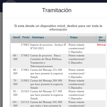
Principal
Tramitación
170
Proyectos Iniciados 2026
Si esta desde un dispositivo móvil, deslice para ver toda la
información
93
Proyectos de Ley Despachados
Sesión/Leg.
Fecha
Subetapa
Etapa
Ver
Docum
17/08/2021
Ingreso de proyecto . Incluye IF
Primer trámite
Mensaje
62
N°101/2021.
constitucional /
Sesiones Celebradas
C.Diputados
68 /
17/08/2021
Cuenta de proyecto . Pasa a
Primer trámite
369
Comisión de Obras Públicas,
constitucional /
Transportes y
C.Diputados
Boletín 14532-15
Telecomunicaciones.
68 /
17/08/2021
Cuenta del Mensaje 225-369
Primer trámite
369
que hace presente la urgencia
constitucional /
Inicio
Simple
C.Diputados
79 /
21/09/2021
Cuenta del Mensaje 269-369
Primer trámite
369
que hace presente la urgencia
constitucional /
Título:
Modifica la Ley de Fomento a la Marina Mercan
Simple
C.Diputados
92 /
25/10/2021
Cuenta del Mensaje 317-369
Primer trámite
la Ley de Navegación, para fomentar la
369
que hace presente la urgencia
constitucional /
competencia en el mercado del cabotaje marít
Simple
C.Diputados
101 /
23/11/2021
Cuenta del Mensaje 345-369
Primer trámite
369
que retira y hace presente la
constitucional /