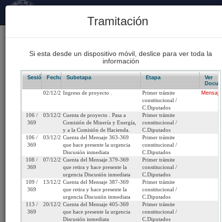
Principal
Tramitación
170
Proyectos Iniciados 2026
Si esta desde un dispositivo móvil, deslice para ver toda la
información
93
Proyectos de Ley Despachados
Sesión/Leg.
Fecha
Subetapa
Etapa
Ver
Docum
02/12/2021
Ingreso de proyecto .
Primer trámite
Mensaje
62
constitucional /
Sesiones Celebradas
C.Diputados
106 /
03/12/2021
Cuenta de proyecto . Pasa a
Primer trámite
369
Comisión de Minería y Energía,
constitucional /
y a la Comisión de Hacienda.
C.Diputados
Boletín 14731-08
106 /
03/12/2021
Cuenta del Mensaje 363-369
Primer trámite
369
que hace presente la urgencia
constitucional /
Discusión inmediata
C.Diputados
Inicio
108 /
07/12/2021
Cuenta del Mensaje 379-369
Primer trámite
369
que retira y hace presente la
constitucional /
urgencia Discusión inmediata
C.Diputados
Título:
Promueve el almacenamiento de energía eléctr
109 /
13/12/2021
Cuenta del Mensaje 387-369
Primer trámite
369
que retira y hace presente la
constitucional /
la electromovilidad
urgencia Discusión inmediata
C.Diputados
113 /
20/12/2021
Cuenta del Mensaje 405-369
Primer trámite
Fecha de
Jueves 2 de Diciembre,
Urgencia
Sin urgencia
369
que hace presente la urgencia
constitucional /
Discusión inmediata
C.Diputados
Ingreso:
2021
Actual: