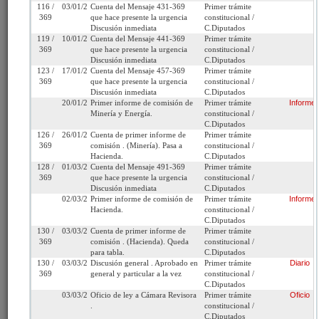
116 /
03/01/2022
Cuenta del Mensaje 431-369
Primer trámite
369
que hace presente la urgencia
constitucional /
Cámara
C.Diputados
Iniciativa:
Mensaje
Discusión inmediata
C.Diputados
de Origen:
119 /
10/01/2022
Cuenta del Mensaje 441-369
Primer trámite
369
que hace presente la urgencia
constitucional /
Tipo de
Proyecto de ley
Refundido:
Discusión inmediata
C.Diputados
Proyecto:
123 /
17/01/2022
Cuenta del Mensaje 457-369
Primer trámite
369
que hace presente la urgencia
constitucional /
Discusión inmediata
C.Diputados
Etapa:
Tramitación terminada
20/01/2022
Primer informe de comisión de
Primer trámite
Informe
Minería y Energía.
constitucional /
Ley N° 21.505 (Diario
C.Diputados
Oficial del 21/11/2022)
126 /
26/01/2022
Cuenta de primer informe de
Primer trámite
369
comisión . (Minería). Pasa a
constitucional /
Link para
http://www.senado.cl/appsenado/templates/tramitacion/index
Hacienda.
C.Diputados
compartir:
boletin_ini=14731-08
128 /
01/03/2022
Cuenta del Mensaje 491-369
Primer trámite
369
que hace presente la urgencia
constitucional /
Discusión inmediata
C.Diputados
02/03/2022
Primer informe de comisión de
Primer trámite
Informe
Hacienda.
constitucional /
C.Diputados
130 /
03/03/2022
Cuenta de primer informe de
Primer trámite
Seleccione la información que desea
369
comisión . (Hacienda). Queda
constitucional /
para tabla.
C.Diputados
ver:
130 /
03/03/2022
Discusión general . Aprobado en
Primer trámite
Diario
369
general y particular a la vez
constitucional /
C.Diputados
Tramitación
Informes
Oficios
Indicaciones
03/03/2022
Oficio de ley a Cámara Revisora
Primer trámite
Oficio
.
constitucional /
Comparados
Urgencias
Ministerios
C.Diputados