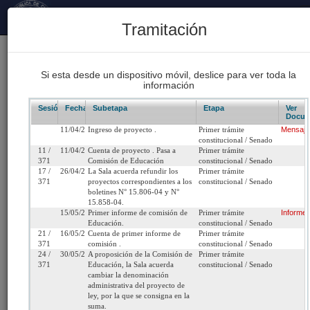
Principal
Tramitación
175
Proyectos Iniciados 2026
Si esta desde un dispositivo móvil, deslice para ver toda la
información
93
Proyectos de Ley Despachados
Sesión/Leg.
Fecha
Subetapa
Etapa
Ver
Docum
11/04/2023
Ingreso de proyecto .
Primer trámite
Mensaje
62
constitucional / Senado
Sesiones Celebradas
11 /
11/04/2023
Cuenta de proyecto . Pasa a
Primer trámite
371
Comisión de Educación
constitucional / Senado
17 /
26/04/2023
La Sala acuerda refundir los
Primer trámite
371
proyectos correspondientes a los
constitucional / Senado
Boletín 15806-04
boletines N° 15.806-04 y N°
15.858-04.
15/05/2023
Primer informe de comisión de
Primer trámite
Informe
Inicio
Educación.
constitucional / Senado
21 /
16/05/2023
Cuenta de primer informe de
Primer trámite
371
comisión .
constitucional / Senado
Título:
Interpreta el artículo cuadragésimo segundo
24 /
30/05/2023
A proposición de la Comisión de
Primer trámite
371
Educación, la Sala acuerda
constitucional / Senado
transitorio de la ley N° 21.040, que crea el Sis
cambiar la denominación
de Educación Pública, con el objeto de protege
administrativa del proyecto de
ingresos de los trabajadores que indica traspa
ley, por la que se consigna en la
suma.