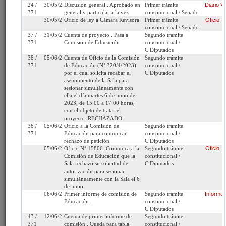
a los Servicios Locales de Educación Pública
24 /
30/05/2023
Discusión general . Aprobado en
Primer trámite
Diario
Vi
371
general y particular a la vez
constitucional / Senado
30/05/2023
Oficio de ley a Cámara Revisora
Primer trámite
Oficio
Fecha de
Martes 11 de Abril, 2023
Urgencia
Sin urgencia
.
constitucional / Senado
Ingreso:
Actual:
37 /
31/05/2023
Cuenta de proyecto . Pasa a
Segundo trámite
371
Comisión de Educación.
constitucional /
Cámara
Senado
Iniciativa:
Moción
C.Diputados
de Origen:
38 /
05/06/2023
Cuenta de Oficio de la Comisión
Segundo trámite
371
de Educación (N° 320/4/2023),
constitucional /
por el cual solicita recabar el
C.Diputados
Tipo de
Proyecto de ley
Refundido:
(Refundido con: 1
asentimiento de la Sala para
Proyecto:
04 *matriz* / 1585
sesionar simultáneamente con
ella el día martes 6 de junio de
Etapa:
Tramitación terminada
2023, de 15:00 a 17:00 horas,
con el objeto de tratar el
Ley N° 21.583 (Diario
proyecto. RECHAZADO.
Oficial del 08/07/2023)
38 /
05/06/2023
Oficio a la Comisión de
Segundo trámite
371
Educación para comunicar
constitucional /
rechazo de petición.
C.Diputados
Link para
http://www.senado.cl/appsenado/templates/tramitacion/index
05/06/2023
Oficio N° 15806. Comunica a la
Segundo trámite
Oficio
compartir:
boletin_ini=15806-04
Comisión de Educación que la
constitucional /
Sala rechazó su solicitud de
C.Diputados
autorización para sesionar
simultáneamente con la Sala el 6
de junio.
06/06/2023
Primer informe de comisión de
Segundo trámite
Informe
Seleccione la información que desea
Educación.
constitucional /
C.Diputados
ver:
43 /
12/06/2023
Cuenta de primer informe de
Segundo trámite
371
comisión . Queda para tabla.
constitucional /