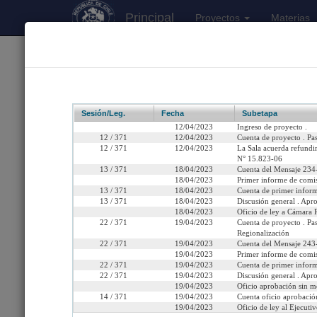
Principal
Proyectos
Materias
170
Proyectos Iniciados 2026
Boletín 15823-06
Sesión/Leg.
Fecha
Subetapa
12/04/2023
Ingreso de proyecto .
12 / 371
12/04/2023
Cuenta de proyecto . Pa
12 / 371
12/04/2023
La Sala acuerda refundir
N° 15.823-06
Título:
Extiende la validez
13 / 371
18/04/2023
Cuenta del Mensaje 234-
plebiscitos que se 
18/04/2023
Primer informe de comis
13 / 371
18/04/2023
Cuenta de primer inform
13 / 371
18/04/2023
Discusión general . Apro
Fecha de Ingreso:
Miércoles 12 de Abril, 2
18/04/2023
Oficio de ley a Cámara R
22 / 371
19/04/2023
Cuenta de proyecto . Pa
Cámara de Origen:
Senado
Regionalización
22 / 371
19/04/2023
Cuenta del Mensaje 243-
Tipo de Proyecto:
Proyecto de ley
19/04/2023
Primer informe de comis
22 / 371
19/04/2023
Cuenta de primer inform
22 / 371
19/04/2023
Discusión general . Apro
Etapa:
Tramitación terminada
19/04/2023
Oficio aprobación sin m
14 / 371
19/04/2023
Cuenta oficio aprobación
Ley N° 21.569 (Diario Of
19/04/2023
Oficio de ley al Ejecutiv