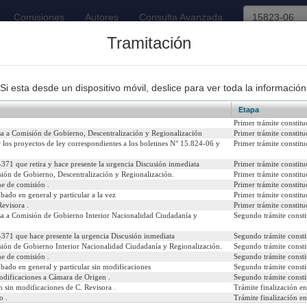
Comisiones
Autores
Consulta Avanzada
Tramitación
93
Proyectos de Ley Despachados
Si esta desde un dispositivo móvil, deslice para ver toda la información
Etapa
Primer trámite constitu
sa a Comisión de Gobierno, Descentralización y Regionalización
Primer trámite constitu
 los proyectos de ley correspondientes a los boletines N° 15.824-06 y
Primer trámite constitu
 de los documentos de identidad que señala, para el solo efecto 
371 que retira y hace presente la urgencia Discusión inmediata
Primer trámite constitu
realicen el periodo que indica
ión de Gobierno, Descentralización y Regionalización.
Primer trámite constitu
e de comisión .
Primer trámite constitu
bado en general y particular a la vez
Primer trámite constitu
023
Urgencia Actual:
Si
evisora .
Primer trámite constitu
sa a Comisión de Gobierno Interior Nacionalidad Ciudadanía y
Segundo trámite consti
Iniciativa:
Mo
371 que hace presente la urgencia Discusión inmediata
Segundo trámite consti
Refundido:
(R
ión de Gobierno Interior Nacionalidad Ciudadanía y Regionalización.
Segundo trámite consti
e de comisión .
Segundo trámite consti
bado en general y particular sin modificaciones
Segundo trámite consti
odificaciones a Cámara de Origen .
Segundo trámite consti
 sin modificaciones de C. Revisora .
Trámite finalización e
icial del 03/05/2023)
o .
Trámite finalización e