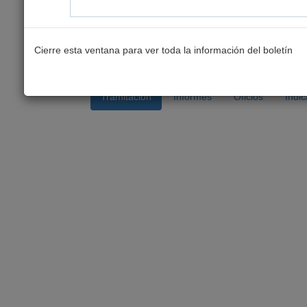
Link para compartir:
http://www.senado.cl/ap
Cierre esta ventana para ver toda la información del boletín
Seleccione la información que
Tramitación
Informes
Oficios
Indi