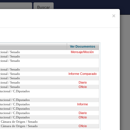
Buscar
×
62
Sesiones Celebradas
Ver Documentos
cional / Senado
Mensaje/Moción
Inicio
cional / Senado
cional / Senado
de identificar a los electores en las elecciones o
cional / Senado
cional / Senado
Informe
Comparado
cional / Senado
cional / Senado
Diario
n urgencia
cional / Senado
Oficio
tucional / C.Diputados
ción
tucional / C.Diputados
efundido con: 15823-06 / 15824-06 *matriz* )
tucional / C.Diputados
Informe
tucional / C.Diputados
tucional / C.Diputados
Diario
tucional / C.Diputados
Oficio
n Cámara de Origen / Senado
n Cámara de Origen / Senado
Oficio