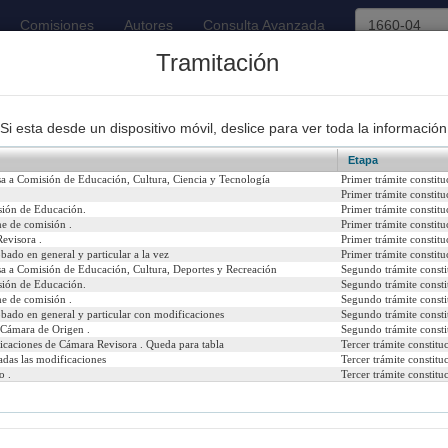
Comisiones
Autores
Consulta Avanzada
Tramitación
93
Proyectos de Ley Despachados
Si esta desde un dispositivo móvil, deslice para ver toda la información
Etapa
sa a Comisión de Educación, Cultura, Ciencia y Tecnología
Primer trámite constitu
Primer trámite constitu
sión de Educación.
Primer trámite constitu
e de comisión .
Primer trámite constitu
ucción de un monumento en la ciudad de Limache, en memoria 
evisora .
Primer trámite constitu
bado en general y particular a la vez
Primer trámite constitu
5
Urgencia Actual:
Si
sa a Comisión de Educación, Cultura, Deportes y Recreación
Segundo trámite consti
sión de Educación.
Segundo trámite consti
e de comisión .
Segundo trámite consti
Iniciativa:
Mo
obado en general y particular con modificaciones
Segundo trámite consti
 Cámara de Origen .
Segundo trámite consti
Refundido:
icaciones de Cámara Revisora . Queda para tabla
Tercer trámite constitu
adas las modificaciones
Tercer trámite constitu
o .
Tercer trámite constitu
cial del 11/07/1998)
psenado/templates/tramitacion/index.php?boletin_ini=1660-04