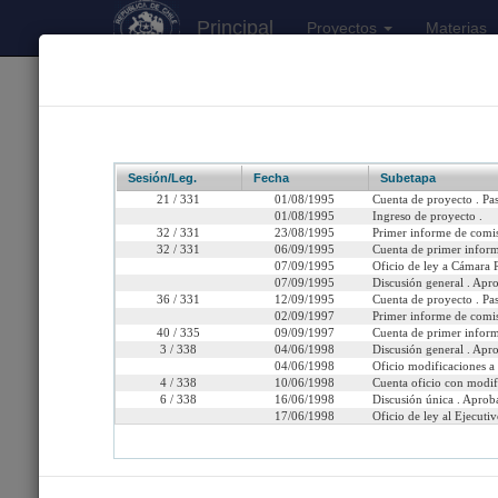
Principal
Proyectos
Materias
170
Proyectos Iniciados 2026
Boletín 1660-04
Sesión/Leg.
Fecha
Subetapa
21 / 331
01/08/1995
Cuenta de proyecto . Pa
01/08/1995
Ingreso de proyecto .
32 / 331
23/08/1995
Primer informe de comi
32 / 331
06/09/1995
Cuenta de primer inform
Título:
Autoriza la constr
07/09/1995
Oficio de ley a Cámara R
07/09/1995
Discusión general . Apro
Fecha de Ingreso:
Martes 1 de Agosto, 199
36 / 331
12/09/1995
Cuenta de proyecto . Pa
02/09/1997
Primer informe de comi
40 / 335
09/09/1997
Cuenta de primer inform
Cámara de Origen:
Senado
3 / 338
04/06/1998
Discusión general . Apr
04/06/1998
Oficio modificaciones a
Tipo de Proyecto:
Proyecto de ley
4 / 338
10/06/1998
Cuenta oficio con modif
6 / 338
16/06/1998
Discusión única . Aprob
Etapa:
Tramitación terminada
17/06/1998
Oficio de ley al Ejecutiv
Ley Nº 19.569 (Diario Ofi
Link para compartir:
http://www.senado.cl/ap