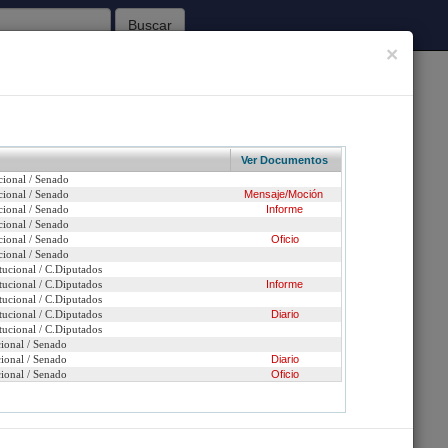
Buscar
×
62
Sesiones Celebradas
Ver Documentos
cional / Senado
Inicio
cional / Senado
Mensaje/Moción
cional / Senado
Informe
cional / Senado
de doña Palmira Romano Piraino.
cional / Senado
Oficio
cional / Senado
n urgencia
tucional / C.Diputados
tucional / C.Diputados
Informe
tucional / C.Diputados
ción
tucional / C.Diputados
Diario
tucional / C.Diputados
cional / Senado
cional / Senado
Diario
cional / Senado
Oficio