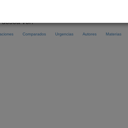
 desea ver:
caciones
Comparados
Urgencias
Autores
Materias