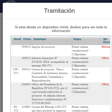
Principal
Tramitación
170
Proyectos Iniciados 2026
Si esta desde un dispositivo móvil, deslice para ver toda la
información
93
Proyectos de Ley Despachados
Sesión/Leg.
Fecha
Subetapa
Etapa
Ver
Docum
29/01/2024
Ingreso de proyecto .
Primer trámite
Mensaje
62
constitucional /
Sesiones Celebradas
C.Diputados
29/01/2024
Informe financiero N°
Primer trámite
Oficio
23/16.01.2024, acompañado al
constitucional /
mensaje 302-371.
C.Diputados
Boletín 16620-06
138 /
29/01/2024
Cuenta de proyecto . Pasa a
Primer trámite
371
Comisión de Gobierno Interior,
constitucional /
Nacionalidad, Ciudadanía y
C.Diputados
Inicio
Regionalización.
24/06/2024
Oficio del Presidente de la
Primer trámite
Oficio
República (N°120-372), por el
constitucional /
Título:
Condona la deuda originada en pagos en exce
cual formula indicación al
C.Diputados
proyecto. Se adjunta informe
realizados erróneamente por las municipalidad
financiero complementario N°
funcionarios y exfuncionarios
171/19.06.2024.
64 /
12/08/2024
Cuenta del Mensaje 1241-372
Primer trámite
372
que hace presente la urgencia
constitucional /