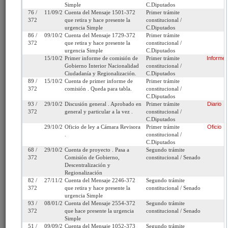
Fecha de
Lunes 29 de Enero, 2024
Urgencia
Sin urgencia
Simple
C.Diputados
Ingreso:
Actual:
76 /
11/09/2024
Cuenta del Mensaje 1501-372
Primer trámite
372
que retira y hace presente la
constitucional /
Cámara
C.Diputados
Iniciativa:
Mensaje
urgencia Simple
C.Diputados
de Origen:
86 /
09/10/2024
Cuenta del Mensaje 1729-372
Primer trámite
372
que retira y hace presente la
constitucional /
urgencia Simple
C.Diputados
Tipo de
Proyecto de ley
Refundido:
15/10/2024
Primer informe de comisión de
Primer trámite
Informe
Proyecto:
Gobierno Interior Nacionalidad
constitucional /
Ciudadanía y Regionalización.
C.Diputados
Etapa:
Tramitación terminada
89 /
15/10/2024
Cuenta de primer informe de
Primer trámite
372
comisión . Queda para tabla.
constitucional /
Ley N° 21.795 (Diario
C.Diputados
93 /
29/10/2024
Discusión general . Aprobado en
Primer trámite
Diario
Oficial del 26/01/2026)
372
general y particular a la vez .
constitucional /
C.Diputados
Link para
http://www.senado.cl/appsenado/templates/tramitacion/index
29/10/2024
Oficio de ley a Cámara Revisora
Primer trámite
Oficio
compartir:
boletin_ini=16620-06
.
constitucional /
C.Diputados
68 /
29/10/2024
Cuenta de proyecto . Pasa a
Segundo trámite
372
Comisión de Gobierno,
constitucional / Senado
Descentralización y
Regionalización
Seleccione la información que desea
82 /
27/11/2024
Cuenta del Mensaje 2246-372
Segundo trámite
372
que retira y hace presente la
constitucional / Senado
ver:
urgencia Simple
93 /
08/01/2025
Cuenta del Mensaje 2554-372
Segundo trámite
372
que hace presente la urgencia
constitucional / Senado
Tramitación
Informes
Oficios
Indicaciones
Simple
51 /
09/09/2025
Cuenta del Mensaje 1052-373
Segundo trámite