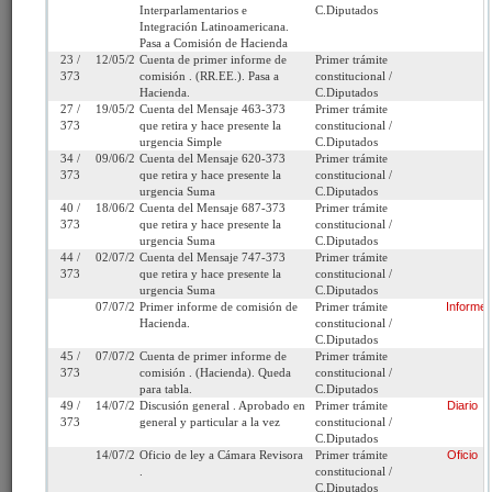
Interparlamentarios e
C.Diputados
Fecha de
Lunes 7 de Abril, 2025
Urgencia
Sin urgencia
Integración Latinoamericana.
Pasa a Comisión de Hacienda
Ingreso:
Actual:
23 /
12/05/2025
Cuenta de primer informe de
Primer trámite
373
comisión . (RR.EE.). Pasa a
constitucional /
Cámara
C.Diputados
Iniciativa:
Mensaje
Hacienda.
C.Diputados
de Origen:
27 /
19/05/2025
Cuenta del Mensaje 463-373
Primer trámite
373
que retira y hace presente la
constitucional /
Tipo de
Proyecto de ley
Refundido:
urgencia Simple
C.Diputados
Proyecto:
34 /
09/06/2025
Cuenta del Mensaje 620-373
Primer trámite
373
que retira y hace presente la
constitucional /
urgencia Suma
C.Diputados
Etapa:
Tramitación terminada
40 /
18/06/2025
Cuenta del Mensaje 687-373
Primer trámite
373
que retira y hace presente la
constitucional /
D.S N° 142 (Diario
urgencia Suma
C.Diputados
Oficial del 22/12/2025)
44 /
02/07/2025
Cuenta del Mensaje 747-373
Primer trámite
373
que retira y hace presente la
constitucional /
Link para
http://www.senado.cl/appsenado/templates/tramitacion/index
urgencia Suma
C.Diputados
compartir:
boletin_ini=17447-10
07/07/2025
Primer informe de comisión de
Primer trámite
Informe
Hacienda.
constitucional /
C.Diputados
45 /
07/07/2025
Cuenta de primer informe de
Primer trámite
373
comisión . (Hacienda). Queda
constitucional /
para tabla.
C.Diputados
49 /
14/07/2025
Discusión general . Aprobado en
Primer trámite
Diario
Seleccione la información que desea
373
general y particular a la vez
constitucional /
ver:
C.Diputados
14/07/2025
Oficio de ley a Cámara Revisora
Primer trámite
Oficio
.
constitucional /
C.Diputados