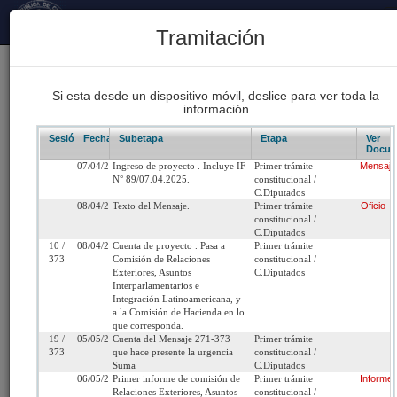
Principal
Tramitación
170
Proyectos Iniciados 2026
Si esta desde un dispositivo móvil, deslice para ver toda la
información
93
Proyectos de Ley Despachados
Sesión/Leg.
Fecha
Subetapa
Etapa
Ver
Docum
07/04/2025
Ingreso de proyecto . Incluye IF
Primer trámite
Mensaje
62
N° 89/07.04.2025.
constitucional /
Sesiones Celebradas
C.Diputados
08/04/2025
Texto del Mensaje.
Primer trámite
Oficio
constitucional /
C.Diputados
Boletín 17447-10
10 /
08/04/2025
Cuenta de proyecto . Pasa a
Primer trámite
373
Comisión de Relaciones
constitucional /
Exteriores, Asuntos
C.Diputados
Inicio
Interparlamentarios e
Integración Latinoamericana, y
a la Comisión de Hacienda en lo
Título:
Aprueba el Acuerdo de Asociación Económica
que corresponda.
19 /
05/05/2025
Cuenta del Mensaje 271-373
Primer trámite
Integral entre la República de Chile y los Emir
373
que hace presente la urgencia
constitucional /
Árabes Unidos, suscrito en Abu Dabi, Emiratos
Suma
C.Diputados
Árabes Unidos, el 29 de julio de 2024
06/05/2025
Primer informe de comisión de
Primer trámite
Informe
Relaciones Exteriores, Asuntos
constitucional /