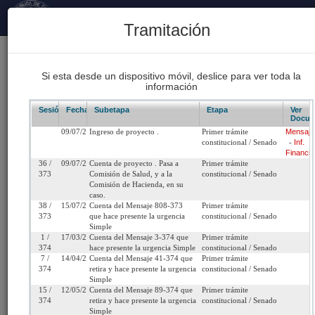
Principal
Tramitación
170
Proyectos Iniciados 2026
Si esta desde un dispositivo móvil, deslice para ver toda la
información
93
Proyectos de Ley Despachados
Sesión/Leg.
Fecha
Subetapa
Etapa
Ver
Docum
09/07/2025
Ingreso de proyecto .
Primer trámite
Mensaje
62
constitucional / Senado
-
Inf.
Sesiones Celebradas
Financie
36 /
09/07/2025
Cuenta de proyecto . Pasa a
Primer trámite
373
Comisión de Salud, y a la
constitucional / Senado
Comisión de Hacienda, en su
Boletín 17678-11
caso.
38 /
15/07/2025
Cuenta del Mensaje 808-373
Primer trámite
373
que hace presente la urgencia
constitucional / Senado
Inicio
Simple
1 /
17/03/2026
Cuenta del Mensaje 3-374 que
Primer trámite
374
hace presente la urgencia Simple
constitucional / Senado
Título:
Modifica el periodo de carencia del subsidio de
7 /
14/04/2026
Cuenta del Mensaje 41-374 que
Primer trámite
374
retira y hace presente la urgencia
constitucional / Senado
incapacidad laboral por accidente o enfermed
Simple
común, introduce modificaciones en su aplicaci
15 /
12/05/2026
Cuenta del Mensaje 89-374 que
Primer trámite
sector público, fortalece las facultades de las
374
retira y hace presente la urgencia
constitucional / Senado
Simple