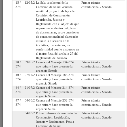
Comisiones de Medicina Preventiva e Invalidez
15 /
12/05/2026
La Sala, a solicitud de la
Primer trámite
modifica las normas que indica
374
Comisión de Salud, acuerda
constitucional / Senado
remitir el proyecto de ley a la
Comisión de Constitución,
Fecha de
Miércoles 9 de Julio,
Urgencia
Suma
Legislación, Justicia y
Ingreso:
2025
Actual:
Reglamento con el objeto de que
se pronuncie, dentro del plazo
de dos semanas, sobre cuestiones
Cámara
Senado
Iniciativa:
Mensaje
de constitucionalidad planteadas
de Origen:
durante la discusión de la
iniciativa,. Lo anterior, de
Tipo de
Proyecto de ley
Refundido:
conformidad con lo dispuesto en
Proyecto:
el inciso final del artículo 27 del
Reglamento del Senado
28 /
09/06/2026
Cuenta del Mensaje 134-374
Primer trámite
Etapa:
Primer trámite
374
que retira y hace presente la
constitucional / Senado
constitucional
(Senado)
urgencia Simple
40 /
07/07/2026
Cuenta del Mensaje 185-374
Primer trámite
Primer informe de
374
que retira y hace presente la
constitucional / Senado
comisión de Salud
urgencia Simple
44 /
21/07/2026
Cuenta del Mensaje 214-374
Primer trámite
Link para
http://www.senado.cl/appsenado/templates/tramitacion/index
374
que retira y hace presente la
constitucional / Senado
compartir:
boletin_ini=17678-11
urgencia Suma
47 /
04/08/2026
Cuenta del Mensaje 232-374
Primer trámite
374
que retira y hace presente la
constitucional / Senado
urgencia Suma
04/08/2026
Primer informe de comisión de
Primer trámite
Constitución, Legislación,
constitucional / Senado
Justicia y Reglamento. Pasa a
Seleccione la información que desea
Comisión de Salud