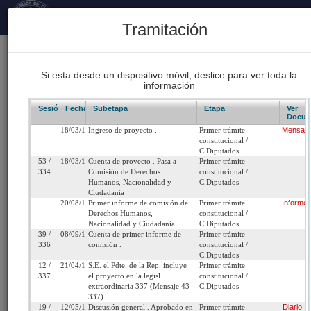
Principal
Tramitación
170
Proyectos Iniciados 2026
Si esta desde un dispositivo móvil, deslice para ver toda la
información
93
Proyectos de Ley Despachados
Sesión/Leg.
Fecha
Subetapa
Etapa
Ver
Docum
18/03/1997
Ingreso de proyecto .
Primer trámite
Mensaje
62
constitucional /
Sesiones Celebradas
C.Diputados
53 /
18/03/1997
Cuenta de proyecto . Pasa a
Primer trámite
334
Comisión de Derechos
constitucional /
Humanos, Nacionalidad y
C.Diputados
Boletín 1995-17
Ciudadanía
20/08/1997
Primer informe de comisión de
Primer trámite
Informe
Derechos Humanos,
constitucional /
Inicio
Nacionalidad y Ciudadanía.
C.Diputados
39 /
08/09/1997
Cuenta de primer informe de
Primer trámite
336
comisión .
constitucional /
Título:
Concede, por gracia, la nacionalidad chilena al
C.Diputados
12 /
21/04/1998
S.E. el Pdte. de la Rep. incluye
Primer trámite
sacerdote Manuel Bahl Sack.
337
el proyecto en la legisl.
constitucional /
extraordinaria 337 (Mensaje 43-
C.Diputados
Fecha de
Martes 18 de Marzo,
Urgencia
Sin urgencia
337)
19 /
12/05/1998
Discusión general . Aprobado en
Primer trámite
Diario
Ingreso:
1997
Actual: