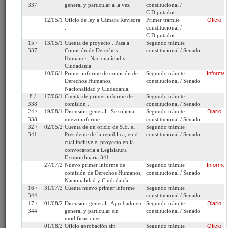
337
general y particular a la vez
constitucional /
C.Diputados
Cámara
C.Diputados
Iniciativa:
Moción
12/05/1998
Oficio de ley a Cámara Revisora
Primer trámite
Oficio
de Origen:
.
constitucional /
C.Diputados
Tipo de
Proyecto de ley
Refundido:
15 /
13/05/1998
Cuenta de proyecto . Pasa a
Segundo trámite
Proyecto:
337
Comisión de Derechos
constitucional / Senado
Humanos, Nacionalidad y
Ciudadanía
Etapa:
Tramitación terminada
10/06/1998
Primer informe de comisión de
Segundo trámite
Informe
Derechos Humanos,
constitucional / Senado
Ley Nº 19.751 (Diario
Nacionalidad y Ciudadanía.
Oficial del 29/08/2001)
8 /
17/06/1998
Cuenta de primer informe de
Segundo trámite
338
comisión .
constitucional / Senado
Link para
http://www.senado.cl/appsenado/templates/tramitacion/index
24 /
19/08/1998
Discusión general . Se solicita
Segundo trámite
Diario
compartir:
boletin_ini=1995-17
338
nuevo informe
constitucional / Senado
32 /
02/05/2000
Cuenta de un oficio de S.E. el
Segundo trámite
341
Presidente de la república, en el
constitucional / Senado
cual incluye el proyecto en la
convocatoria a Legislatura
Extraordinaria 341
27/07/2001
Nuevo primer informe de
Segundo trámite
Informe
Seleccione la información que desea
comisión de Derechos Humanos,
constitucional / Senado
Nacionalidad y Ciudadanía.
ver:
16 /
31/07/2001
Cuenta nuevo primer informe .
Segundo trámite
344
constitucional / Senado
17 /
01/08/2001
Discusión general . Aprobado en
Segundo trámite
Diario
Tramitación
Informes
Oficios
Indicaciones
344
general y particular sin
constitucional / Senado
modificaciones
Comparados
Urgencias
Autores
Materias
01/08/2001
Oficio aprobación sin
Segundo trámite
Oficio