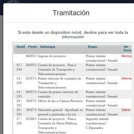
Principal
Tramitación
170
Proyectos Iniciados 2026
Si esta desde un dispositivo móvil, deslice para ver toda la
información
93
Proyectos de Ley Despachados
Sesión/Leg.
Fecha
Subetapa
Etapa
Ver
Docum
06/05/1997
Ingreso de proyecto .
Primer trámite
Mensaje
62
constitucional / Senado
Sesiones Celebradas
45 /
06/05/1997
Cuenta de proyecto . Pasa a
Primer trámite
334
Comisión de Transportes y
constitucional / Senado
Telecomunicaciones
14 /
02/07/1997
Primer informe de comisión de
Primer trámite
Informe
Boletín 2022-15
335
Transportes y
constitucional / Senado
Telecomunicaciones.
14 /
09/07/1997
Cuenta de primer informe de
Primer trámite
Inicio
335
comisión .
constitucional / Senado
20 /
30/07/1997
Oficio de ley a Cámara Revisora
Primer trámite
335
.
constitucional / Senado
Título:
Modifica artículos transitorios que indica de la 
20 /
30/07/1997
Discusión general . Aprobado en
Primer trámite
Diario
335
general y particular a la vez
constitucional / Senado
Nº 19.495, para eliminar el requisito de enseñ
27 /
05/08/1997
Cuenta de proyecto . Pasa a
Segundo trámite
básica respecto de las personas que renuevan 
335
Comisión de Obras Públicas,
constitucional /
licencia de conducir.
Transportes y
C.Diputados
Telecomunicaciones