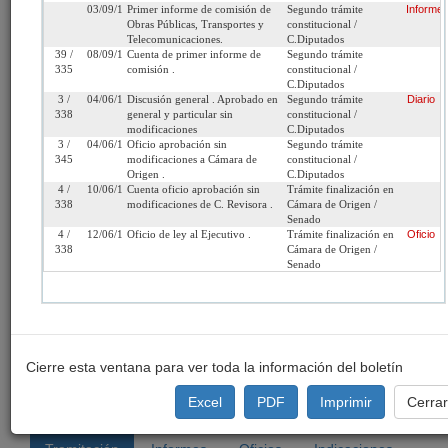
03/09/1997
Primer informe de comisión de
Segundo trámite
Informe
Fecha de
Martes 6 de Mayo, 1997
Urgencia
Sin urgencia
Obras Públicas, Transportes y
constitucional /
Telecomunicaciones.
C.Diputados
Ingreso:
Actual:
39 /
08/09/1997
Cuenta de primer informe de
Segundo trámite
335
comisión .
constitucional /
Cámara
Senado
Iniciativa:
Moción
C.Diputados
de Origen:
3 /
04/06/1998
Discusión general . Aprobado en
Segundo trámite
Diario
338
general y particular sin
constitucional /
Tipo de
Proyecto de ley
Refundido:
(Refundido con: 2
modificaciones
C.Diputados
Proyecto:
/ 2022-15 *matriz* 
3 /
04/06/1998
Oficio aprobación sin
Segundo trámite
345
modificaciones a Cámara de
constitucional /
Origen .
C.Diputados
Etapa:
Tramitación terminada
4 /
10/06/1998
Cuenta oficio aprobación sin
Trámite finalización en
338
modificaciones de C. Revisora .
Cámara de Origen /
Ley Nº 19.572 (Diario
Senado
Oficial del 05/08/1998)
4 /
12/06/1998
Oficio de ley al Ejecutivo .
Trámite finalización en
Oficio
338
Cámara de Origen /
Link para
http://www.senado.cl/appsenado/templates/tramitacion/index
Senado
compartir:
boletin_ini=2022-15
Cierre esta ventana para ver toda la información del boletín
Seleccione la información que desea
ver:
Excel
PDF
Imprimir
Cerra