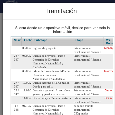
Principal
Tramitación
170
Proyectos Iniciados 2026
Si esta desde un dispositivo móvil, deslice para ver toda la
información
93
Proyectos de Ley Despachados
Sesión/Leg.
Fecha
Subetapa
Etapa
Ver
Docum
03/09/2002
Ingreso de proyecto .
Primer trámite
Mensaje
62
constitucional / Senado
Sesiones Celebradas
25 /
03/09/2002
Cuenta de proyecto . Pasa a
Primer trámite
347
Comisión de Derechos
constitucional / Senado
Humanos, Nacionalidad y
Ciudadanía
Boletín 3042-07
05/09/2002
Primer informe de comisión de
Primer trámite
Informe
Derechos Humanos,
constitucional / Senado
Nacionalidad y Ciudadanía.
Inicio
27 /
10/09/2002
Cuenta informe de la Comisión.
Primer trámite
347
Queda para tabla.
constitucional / Senado
29 /
11/09/2002
Discusión general . Aprobado en
Primer trámite
Diario
Título:
Concede, por especial gracia, la nacionalidad
347
general y particular a la vez
constitucional / Senado
11/09/2002
Oficio de ley a Cámara Revisora
Primer trámite
Oficio
chilena al sacerdote Teodoro Van Grieken Belt.
.
constitucional / Senado
1 /
01/10/2002
Cuenta de proyecto . Pasa a
Segundo trámite
Fecha de
Martes 3 de Septiembre,
Urgencia
Sin urgencia
348
Comisión de Derechos
constitucional /
Humanos, Nacionalidad y
C.Diputados
Ingreso:
2002
Actual: