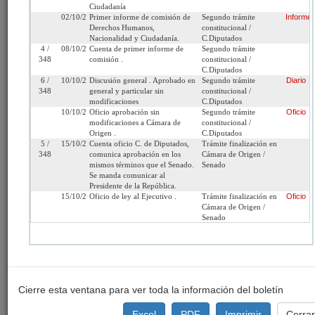
Ciudadanía
02/10/2002
Primer informe de comisión de
Segundo trámite
Informe
Cámara
Senado
Iniciativa:
Moción
Derechos Humanos,
constitucional /
de Origen:
Nacionalidad y Ciudadanía.
C.Diputados
4 /
08/10/2002
Cuenta de primer informe de
Segundo trámite
Tipo de
Proyecto de ley
Refundido:
348
comisión .
constitucional /
Proyecto:
C.Diputados
6 /
10/10/2002
Discusión general . Aprobado en
Segundo trámite
Diario
348
general y particular sin
constitucional /
Etapa:
Tramitación terminada
modificaciones
C.Diputados
10/10/2002
Oficio aprobación sin
Segundo trámite
Oficio
Ley Nº 19.837 (Diario
modificaciones a Cámara de
constitucional /
Oficial del 29/11/2002)
Origen .
C.Diputados
5 /
15/10/2002
Cuenta oficio C. de Diputados,
Trámite finalización en
Link para
http://www.senado.cl/appsenado/templates/tramitacion/index
348
comunica aprobación en los
Cámara de Origen /
compartir:
boletin_ini=3042-07
mismos términos que el Senado.
Senado
Se manda comunicar al
Presidente de la República.
15/10/2002
Oficio de ley al Ejecutivo .
Trámite finalización en
Oficio
Cámara de Origen /
Senado
Seleccione la información que desea
ver:
Tramitación
Informes
Oficios
Indicaciones
Cierre esta ventana para ver toda la información del boletín
Comparados
Urgencias
Autores
Materias
Excel
PDF
Imprimir
Cerra