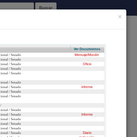
Buscar
×
62
Sesiones Celebradas
Ver Documentos
cional / Senado
Mensaje/Moción
Inicio
cional / Senado
cional / Senado
Oficio
cional / Senado
iones penales relativas a la violencia con móviles
cional / Senado
cional / Senado
cional / Senado
Informe
n urgencia
cional / Senado
cional / Senado
ción
/
cional / Senado
cional / Senado
Informe
cional / Senado
cional / Senado
cional / Senado
cional / Senado
Diario