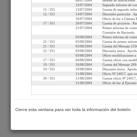
08/07/2004
Boletín de indicaciones .
Link para compartir:
http://www.senado.cl/ap
13/07/2004
Segundo informe de com
11 / 351
13/07/2004
Cuenta de segundo info
12 / 351
14/07/2004
Discusión particular . 
16/07/2004
Oficio de ley a Cámara R
17 / 351
20/07/2004
Cuenta de proyecto . Pas
Seleccione la información que
21/07/2004
Primer informe de comisi
Comisión de Hacienda
03/08/2004
Primer informe de comi
22 / 351
03/08/2004
Cuenta de primer inform
Tramitación
Informes
Oficios
Indi
21 / 351
03/08/2004
Cuenta del Mensaje 2356
22 / 351
03/08/2004
Discusión única . Aprob
03/08/2004
Oficio modificaciones a
17 / 351
04/08/2004
Cuenta oficio con modif
19 / 351
10/08/2004
Cuenta del Mensaje 269-
19 / 351
10/08/2004
Discusión única . Aprob
11/08/2004
Oficio Nº 24017, que c
29 / 351
11/08/2004
Cuenta oficio Nº 24017
11/08/2004
Oficio de ley al Ejecutiv
Cierre esta ventana para ver toda la información del boletín