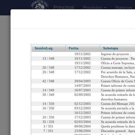
Principal
Proyectos
Materias
170
Proyectos Iniciados 2026
Boletín 3134-07
Sesión/Leg.
Fecha
Subetapa
19/11/2002
Ingreso de proyecto .
13 / 348
19/11/2002
Cuenta de proyecto . Pas
19/11/2002
Oficio a Corte Suprema, 
20 / 348
17/12/2002
Cuenta mensaje, incluye 
Título:
Concede beneficios
20 / 348
17/12/2002
Por acuerdo de la Sala, s
políticos
Derechos Humanos, Naci
42 / 348
29/04/2003
Cuenta Oficio de Corte S
14/07/2003
Primer informe de comi
Fecha de Ingreso:
Martes 19 de Noviembre
14 / 349
16/07/2003
Cuenta de primer inform
30 / 349
02/09/2003
Se acuerda retirarlo de 
Cámara de Origen:
Senado
derechos humanos.
14 / 350
02/12/2003
Cuenta del Mensaje 245
Tipo de Proyecto:
Proyecto de ley
16 / 350
03/12/2003
Se acuerda enviarlo a l
16/12/2003
Primer informe de comi
20 / 350
17/12/2003
Cuenta de primer inform
Etapa:
Tramitación terminada
35 / 350
02/03/2004
Se acuerda retirarlo de 
3 / 351
09/06/2004
Queda pendiente la discu
Ley Nº 19.965 (Diario Of
7 / 351
23/06/2004
Discusión general . Apr