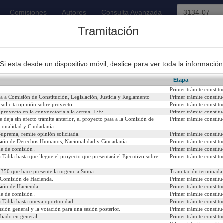
Comisiones
Autores
Consulta Avanzada
Tramitación
93
Proyectos de Ley Despachados
Si esta desde un dispositivo móvil, deslice para ver toda la información
Etapa
Primer trámite constitu
a a Comisión de Constitución, Legislación, Justicia y Reglamento
Primer trámite constitu
solicita opinión sobre proyecto.
Primer trámite constitu
proyecto en la convocatoria a la acrtual L:E:
Primer trámite constitu
 a los condenados o procesados por infracciones a las disposic
e deja sin efecto trámite anterior, el proyecto pasa a la Comisión de
Primer trámite constitu
onalidad y Ciudadanía.
uprema, remite opinión solicitada.
Primer trámite constitu
sión de Derechos Humanos, Nacionalidad y Ciudadanía.
Primer trámite constitu
, 2002
Urgencia Actual:
Si
e de comisión .
Primer trámite constitu
la Tabla hasta que llegue el proyecto que presentará el Ejecutivo sobre
Primer trámite constitu
Iniciativa:
Mo
-350 que hace presente la urgencia Suma
Tramitación terminada 
Refundido:
a Comisión de Hacienda.
Primer trámite constitu
sión de Hacienda.
Primer trámite constitu
e de comisión .
Primer trámite constitu
la Tabla hasta nueva oportunidad.
Primer trámite constitu
sión general y la votación para una sesión posterior.
Primer trámite constitu
icial del 25/08/2004)
obado en general
Primer trámite constitu