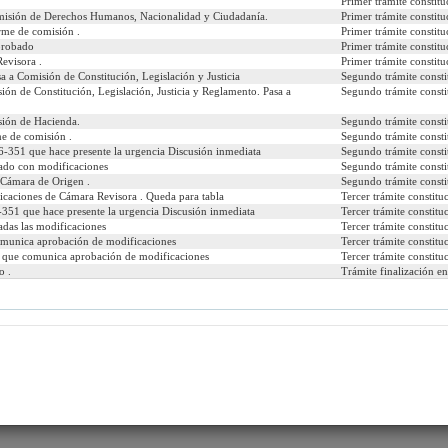
Primer trámite constitu
psenado/templates/tramitacion/index.php?boletin_ini=3134-07
isión de Derechos Humanos, Nacionalidad y Ciudadanía.
Primer trámite constitu
rme de comisión .
Primer trámite constitu
Aprobado
Primer trámite constitu
evisora .
Primer trámite constitu
a a Comisión de Constitución, Legislación y Justicia
Segundo trámite consti
 desea ver:
ón de Constitución, Legislación, Justicia y Reglamento. Pasa a
Segundo trámite consti
sión de Hacienda.
Segundo trámite consti
e de comisión .
Segundo trámite consti
caciones
Comparados
Urgencias
Autores
Materias
-351 que hace presente la urgencia Discusión inmediata
Segundo trámite consti
ado con modificaciones
Segundo trámite consti
 Cámara de Origen .
Segundo trámite consti
icaciones de Cámara Revisora . Queda para tabla
Tercer trámite constitu
351 que hace presente la urgencia Discusión inmediata
Tercer trámite constitu
adas las modificaciones
Tercer trámite constitu
omunica aprobación de modificaciones
Tercer trámite constitu
, que comunica aprobación de modificaciones
Tercer trámite constitu
o .
Trámite finalización e