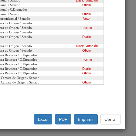
cional / Senado
Diario
Votación
cional / Senado
Oficio
cional / C.Diputados
cional / Senado
Oficio
presidencial / Senado
Veto
ara de Origen / Senado
ara de Origen / Senado
Informe
ara de Origen / Senado
Presentaciones ante Comisión
ara de Origen / Senado
Diario
ara de Origen / Senado
Diario
Votación
ara de Origen / Senado
Oficio
ara Revisora / C.Diputados
ara Revisora / C.Diputados
Informe
ara Revisora / C.Diputados
ara Revisora / C.Diputados
Diario
ara Revisora / C.Diputados
Oficio
n Cámara de Origen / Senado
n Cámara de Origen / Senado
Oficio
Excel
PDF
Imprimir
Cerrar