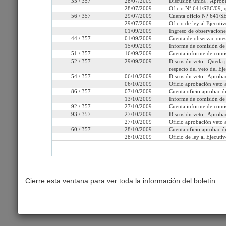
35 / 357
28/07/2009
Discusión única . Aprob
28/07/2009
Oficio N° 641/SEC/09, 
56 / 357
29/07/2009
Cuenta oficio N? 641/S
29/07/2009
Oficio de ley al Ejecutiv
01/09/2009
Ingreso de observacione
Seleccione la información que
44 / 357
01/09/2009
Cuenta de observaciones
15/09/2009
Informe de comisión de
51 / 357
16/09/2009
Cuenta informe de comis
Tramitación
Informes
Oficios
Indi
52 / 357
29/09/2009
Discusión veto . Queda 
respecto del veto del Ej
54 / 357
06/10/2009
Discusión veto . Aprob
06/10/2009
Oficio aprobación veto 
86 / 357
07/10/2009
Cuenta oficio aprobació
13/10/2009
Informe de comisión de
92 / 357
27/10/2009
Cuenta informe de comis
93 / 357
27/10/2009
Discusión veto . Aprob
27/10/2009
Oficio aprobación veto 
60 / 357
28/10/2009
Cuenta oficio aprobació
28/10/2009
Oficio de ley al Ejecutiv
Cierre esta ventana para ver toda la información del boletín