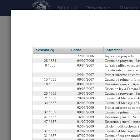
Principal
Proyectos
Materias
170
Proyectos Iniciados 2026
Boletín 4269-11
Sesión/Leg.
Fecha
Subetapa
22/06/2006
Ingreso de proyecto .
28 / 354
04/07/2006
Cuenta de proyecto . Pa
6 / 355
03/04/2007
La Sala ratifica el acue
discutir este proyecto e
Título:
Proyecto de ley que
24/04/2007
Primer informe de comis
15 / 355
08/05/2007
Cuenta de primer inform
Fecha de Ingreso:
Jueves 22 de Junio, 200
18 / 355
09/05/2007
Discusión general . Apro
09/05/2007
Oficio de ley a Cámara R
25 / 355
10/05/2007
Cuenta de proyecto . Pa
Cámara de Origen:
Senado
21 / 357
29/04/2009
Cuenta del Mensaje 264-
34 / 357
02/06/2009
Cuenta del Mensaje 451-
Tipo de Proyecto:
Proyecto de ley
02/06/2009
Primer informe de comis
37 / 357
09/06/2009
Cuenta de primer inform
Etapa:
Tramitación terminada
41 / 357
16/06/2009
Discusión general . Se r
47 / 357
01/07/2009
Discusión general . Apr
02/07/2009
Oficio modificaciones a
Ley N° 20.394 (Diario Of
31 / 357
07/07/2009
Cuenta del Mensaje 690-
31 / 357
07/07/2009
Cuenta oficio con modif
Link para compartir:
http://www.senado.cl/app