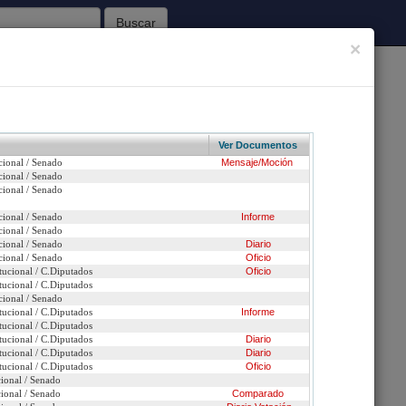
Buscar
×
62
Sesiones Celebradas
Ver Documentos
cional / Senado
Mensaje/Moción
Inicio
cional / Senado
cional / Senado
heques o dinero en efectivo.
cional / Senado
Informe
cional / Senado
n urgencia
cional / Senado
Diario
cional / Senado
Oficio
tucional / C.Diputados
Oficio
ción
tucional / C.Diputados
cional / Senado
tucional / C.Diputados
Informe
tucional / C.Diputados
tucional / C.Diputados
Diario
tucional / C.Diputados
Diario
tucional / C.Diputados
Oficio
cional / Senado
cional / Senado
Comparado