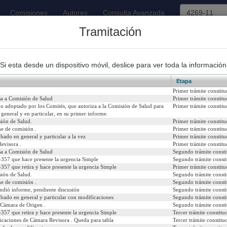
Comisiones
Autores
Consulta Avanzada
Tramitación
93
Proyectos de Ley Despachados
Si esta desde un dispositivo móvil, deslice para ver toda la información
Etapa
Primer trámite constitu
sa a Comisión de Salud
Primer trámite constitu
rdo adoptado por los Comités, que autoriza a la Comisión de Salud para
Primer trámite constitu
n general y en particular, en su primer informe.
 prohibe condicionar la atención de salud al otorgamiento de c
ión de Salud.
Primer trámite constitu
e de comisión .
Primer trámite constitu
6
Urgencia Actual:
Si
bado en general y particular a la vez
Primer trámite constitu
evisora .
Primer trámite constitu
sa a Comisión de Salud
Segundo trámite consti
Iniciativa:
Mo
357 que hace presente la urgencia Simple
Segundo trámite consti
357 que retira y hace presente la urgencia Simple
Primer trámite constitu
Refundido:
ión de Salud.
Segundo trámite consti
e de comisión .
Segundo trámite consti
indió informe, pendiente discusión
Segundo trámite consti
obado en general y particular con modificaciones
Segundo trámite consti
 Cámara de Origen .
Segundo trámite consti
icial del 20/11/2009)
357 que retira y hace presente la urgencia Simple
Tercer trámite constitu
icaciones de Cámara Revisora . Queda para tabla
Tercer trámite constitu
senado/templates/tramitacion/index.php?boletin_ini=4269-11