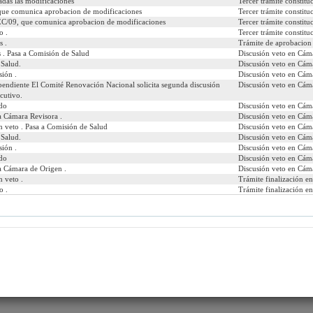
adas las modificaciones
Tercer trámite constitu
que comunica aprobacion de modificaciones
Tercer trámite constitu
EC/09, que comunica aprobacion de modificaciones
Tercer trámite constitu
o .
Tercer trámite constitu
s .
Trámite de aprobacion 
 desea ver:
 . Pasa a Comisión de Salud
Discusión veto en Cám
 Salud.
Discusión veto en Cám
ión .
Discusión veto en Cám
caciones
Comparados
Urgencias
Autores
Materias
pendiente El Comité Renovación Nacional solicita segunda discusión
Discusión veto en Cám
ecutivo.
ado
Discusión veto en Cám
a Cámara Revisora .
Discusión veto en Cám
n veto . Pasa a Comisión de Salud
Discusión veto en Cám
 Salud.
Discusión veto en Cám
ión .
Discusión veto en Cám
ado
Discusión veto en Cám
a Cámara de Origen .
Discusión veto en Cám
n veto .
Trámite finalización e
o .
Trámite finalización e