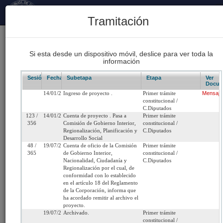
Principal
Tramitación
170
Proyectos Iniciados 2026
Si esta desde un dispositivo móvil, deslice para ver toda la
información
93
Proyectos de Ley Despachados
Sesión/Leg.
Fecha
Subetapa
Etapa
Ver
Docum
14/01/2009
Ingreso de proyecto .
Primer trámite
Mensaje
62
constitucional /
Sesiones Celebradas
C.Diputados
123 /
14/01/2009
Cuenta de proyecto . Pasa a
Primer trámite
356
Comisión de Gobierno Interior,
constitucional /
Regionalización, Planificación y
C.Diputados
Boletín 6359-06
Desarrollo Social
48 /
19/07/2017
Cuenta de oficio de la Comisión
Primer trámite
365
de Gobierno Interior,
constitucional /
Inicio
Nacionalidad, Ciudadanía y
C.Diputados
Regionalización por el cual, de
conformidad con lo establecido
Título:
Modifica ley Orgánica Constitucional de
en el artículo 18 del Reglamento
de la Corporación, informa que
Municipalidades, con el objeto de incorporar 
ha acordado remitir al archivo el
función privativa de dicha Corporaciones, la
proyecto.
autorización para la instalación y funcionamien
19/07/2017
Archivado.
Primer trámite
constitucional /