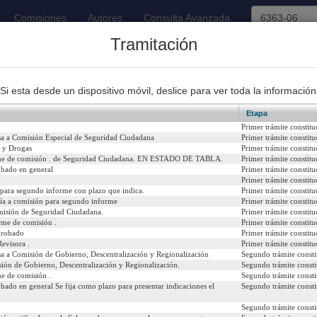
Comisiones
Autores
Consulta Avanzada
Tramitación
93
Proyectos de Ley Despachados
Si esta desde un dispositivo móvil, deslice para ver toda la información
Etapa
Primer trámite constitu
sa a Comisión Especial de Seguridad Ciudadana
Primer trámite constitu
 y Drogas
Primer trámite constitu
rme de comisión . de Seguridad Ciudadana. EN ESTADO DE TABLA.
Primer trámite constitu
e calles y pasajes por motivos de seguridad ciudadana
obado en general
Primer trámite constitu
Primer trámite constitu
2009
Urgencia Actual:
Si
para segundo informe con plazo que indica.
Primer trámite constitu
vía a comisión para segundo informe
Primer trámite constitu
isión de Seguridad Ciudadana.
Primer trámite constitu
Iniciativa:
Mo
rme de comisión .
Primer trámite constitu
Aprobado
Primer trámite constitu
Refundido:
(R
evisora .
Primer trámite constitu
sa a Comisión de Gobierno, Descentralización y Regionalización
Segundo trámite consti
ión de Gobierno, Descentralización y Regionalización.
Segundo trámite consti
e de comisión .
Segundo trámite consti
bado en general Se fija como plazo para presentar indicaciones el
Segundo trámite consti
icial del 08/02/2011)
Segundo trámite consti
psenado/templates/tramitacion/index.php?boletin_ini=6363-06