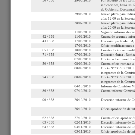
30 / 358
29/06/2010
Por acuerdo de los Comit
indicaciones, hasta las 
de Gobierno, Descentral
29/06/2010
Nuevo plazo para indica
a las 12:00 en la Secret
Seleccione la información que
28/07/2010
Nuevo plazo para indica
a las 20:00 en la Secret
11/08/2010
Segundo informe de comi
Tramitación
Informes
Oficios
Indi
42 / 358
11/08/2010
Cuenta de segundo info
43 / 358
17/08/2010
Discusión particular . 
17/08/2010
Oficio modificaciones a
65 / 358
18/08/2010
Cuenta oficio con modif
71 / 358
07/09/2010
Discusión única . Recha
07/09/2010
Oficio rechazo modifica
50 / 358
08/09/2010
Cuenta oficio rechazo a 
08/09/2010
Oficio N°733/SEC/10. T
integrantes de la Comisi
74 / 358
08/09/2010
Oficio N°733/SEC/10. T
integrantes de la Comisi
04/10/2010
Informe de Comisión Mix
86 / 358
07/10/2010
Cuenta informe Comisió
90 / 358
26/10/2010
Discusión informe de C
26/10/2010
Oficio aprobación de in
62 / 358
27/10/2010
Cuenta oficio aprobació
63 / 358
02/11/2010
Discusión informe de C
64 / 358
03/11/2010
Discusión informe de C
03/11/2010
Oficio aprobación de in