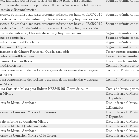
és, ratificado por la Sala, se abre un nuevo plazo para presentar
Segundo trámite consti
12:00 horas del lunes 5 de julio de 2010, en la Secretaría de la Comisión
ización y Regionalización.
ciones. Se amplía plazo para presentar indicaciones hasta el 05/07/2010
Segundo trámite consti
aría de la Comisión de Gobierno, Descentralización y Regionalización
 desea ver:
ciones. Se amplía plazo para presentar indicaciones hasta el 02/08/2010
Segundo trámite consti
aría de la Comisión de Gobierno, Descentralización y Regionalización
sión de Gobierno, Descentralización y Regionalización.
Segundo trámite consti
caciones
Comparados
Urgencias
Autores
Materias
rme de comisión .
Segundo trámite consti
Aprobado con modificaciones
Segundo trámite consti
 Cámara de Origen .
Segundo trámite consti
icaciones de Cámara Revisora . Queda para tabla
Tercer trámite constitu
zadas las modificaciones
Tercer trámite constitu
ciones a Cámara Revisora .
Tercer trámite constitu
modificaciones .
Comisión Mixta por re
oma conocimiento del rechazo a algunas de las enmiendas y designa
Comisión Mixta por re
ón Mixta.
oma conocimiento del rechazo a algunas de las enmiendas y designa
Comisión Mixta por re
ón Mixta.
ta Comisión Mixta para Boletín Nº 3848-06. Cierre de calles.
Comisión Mixta por re
n Mixta .
Disc. informe C.Mixta 
C.Diputados
omisión Mixta . Aprobado
Disc. informe C.Mixta 
C.Diputados
forme de Comisión Mixta a C. Revisora .
Disc. informe C.Mixta 
C.Diputados
n de informe de Comisión Mixta .
Disc. informe C.Mixta 
omisión Mixta . Queda pendiente
Disc. informe C.Mixta 
omisión Mixta . Aprobado
Disc. informe C.Mixta 
forme de Comisión Mixta a C.de Origen .
Disc. informe C.Mixta 