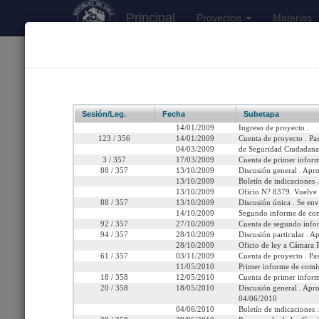
Principal
Proyectos
Materias
170
Proyectos Iniciados 2026
Boletín 6363-06
Sesión/Leg.
Fecha
Subetapa
14/01/2009
Ingreso de proyecto .
123 / 356
14/01/2009
Cuenta de proyecto . Pa
04/03/2009
de Seguridad Ciudadana
3 / 357
17/03/2009
Cuenta de primer info
Título:
Regula el cierre d
88 / 357
13/10/2009
Discusión general . Apr
13/10/2009
Boletín de indicaciones .
Fecha de Ingreso:
Miércoles 14 de Enero, 
13/10/2009
Oficio N? 8379. Vuelve 
88 / 357
13/10/2009
Discusión única . Se en
14/10/2009
Segundo informe de com
Cámara de Origen:
C.Diputados
92 / 357
27/10/2009
Cuenta de segundo info
94 / 357
28/10/2009
Discusión particular . 
Tipo de Proyecto:
Proyecto de ley
28/10/2009
Oficio de ley a Cámara R
61 / 357
03/11/2009
Cuenta de proyecto . Pa
Etapa:
Tramitación terminada
11/05/2010
Primer informe de comis
18 / 358
12/05/2010
Cuenta de primer inform
20 / 358
18/05/2010
Discusión general . Apro
Ley N° 20.499 (Diario Of
04/06/2010
04/06/2010
Boletín de indicaciones .
Link para compartir:
http://www.senado.cl/ap