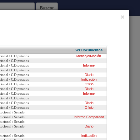
Buscar
×
62
Sesiones Celebradas
Ver Documentos
cional / C.Diputados
Mensaje/Moción
Inicio
cional / C.Diputados
cional / C.Diputados
Informe
cional / C.Diputados
cional / C.Diputados
Diario
cional / C.Diputados
Indicación
n urgencia
cional / C.Diputados
Oficio
cional / C.Diputados
Diario
cional / C.Diputados
Informe
ción
cional / C.Diputados
cional / C.Diputados
Diario
efundido con: 6289-25 / 3848-06 *matriz* / 6363-06 )
cional / C.Diputados
Oficio
tucional / Senado
tucional / Senado
Informe
Comparado
tucional / Senado
tucional / Senado
Diario
tucional / Senado
Indicación