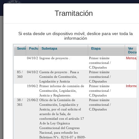
Principal
Tramitación
177
Proyectos Iniciados 2026
Si esta desde un dispositivo móvil, deslice para ver toda la
información
93
Proyectos de Ley Despachados
Sesión/Leg.
Fecha
Subetapa
Etapa
Ver
Docum
04/10/2012
Ingreso de proyecto .
Primer trámite
Mensaje
65
constitucional /
Sesiones Celebradas
C.Diputados
85 /
04/10/2012
Cuenta de proyecto . Pasa a
Primer trámite
360
Comisión de Constitución,
constitucional /
Legislación y Justicia
C.Diputados
Boletín 8609-07
19/06/2013
Primer informe de comisión de
Primer trámite
Informe
Constitución, Legislación,
constitucional /
Justicia y Reglamento.
C.Diputados
Inicio
38 /
21/06/2013
Oficio de la Comisión de
Primer trámite
361
Constitución, Legislación y
constitucional /
Justicia, por el cual solicita el
C.Diputados
Título:
Modifica Art. 391, N°2 del Código Penal, con el
acuerdo de la Sala, de
conformidad con el artículo 17
objeto de aumentar la penalidad al delito de
A de la Ley Orgánica
homicidio simple.
Constitucional del Congreso
Nacional, para refundir los
Boletines N°s . 8216-07 y 8609-