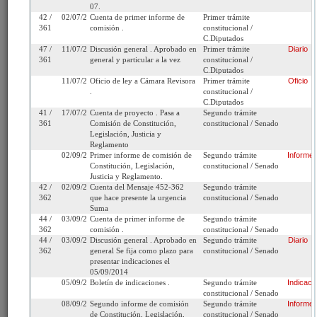
Fecha de
Jueves 4 de Octubre,
Urgencia
Sin urgencia
07.
Ingreso:
2012
Actual:
42 /
02/07/2013
Cuenta de primer informe de
Primer trámite
361
comisión .
constitucional /
Cámara
C.Diputados
Iniciativa:
Moción
C.Diputados
de Origen:
47 /
11/07/2013
Discusión general . Aprobado en
Primer trámite
Diario
361
general y particular a la vez
constitucional /
C.Diputados
Tipo de
Proyecto de ley
Refundido:
(Refundido con: 8
11/07/2013
Oficio de ley a Cámara Revisora
Primer trámite
Oficio
Proyecto:
*matriz* / 8609-07 
.
constitucional /
C.Diputados
Etapa:
Tramitación terminada
41 /
17/07/2013
Cuenta de proyecto . Pasa a
Segundo trámite
361
Comisión de Constitución,
constitucional / Senado
Ley N° 20.779 (Diario
Legislación, Justicia y
Reglamento
Oficial del 17/09/2014)
02/09/2014
Primer informe de comisión de
Segundo trámite
Informe
Constitución, Legislación,
constitucional / Senado
Link para
http://www.senado.cl/appsenado/templates/tramitacion/index
Justicia y Reglamento.
compartir:
boletin_ini=8609-07
42 /
02/09/2014
Cuenta del Mensaje 452-362
Segundo trámite
362
que hace presente la urgencia
constitucional / Senado
Suma
44 /
03/09/2014
Cuenta de primer informe de
Segundo trámite
362
comisión .
constitucional / Senado
44 /
03/09/2014
Discusión general . Aprobado en
Segundo trámite
Diario
Seleccione la información que desea
362
general Se fija como plazo para
constitucional / Senado
presentar indicaciones el
ver:
05/09/2014
05/09/2014
Boletín de indicaciones .
Segundo trámite
Indicaci
constitucional / Senado
Tramitación
Informes
Oficios
Indicaciones
08/09/2014
Segundo informe de comisión
Segundo trámite
Informe
de Constitución, Legislación,
constitucional / Senado