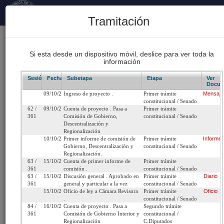
Principal
Tramitación
170
Proyectos Iniciados 2026
Si esta desde un dispositivo móvil, deslice para ver toda la
información
93
Proyectos de Ley Despachados
Sesión/Leg.
Fecha
Subetapa
Etapa
Ver
Docum
09/10/2013
Ingreso de proyecto .
Primer trámite
Mensaje
62
constitucional / Senado
Sesiones Celebradas
62 /
09/10/2013
Cuenta de proyecto . Pasa a
Primer trámite
361
Comisión de Gobierno,
constitucional / Senado
Descentralización y
Regionalización
Boletín 9129-06
10/10/2013
Primer informe de comisión de
Primer trámite
Informe
Gobierno, Descentralización y
constitucional / Senado
Regionalización.
Inicio
63 /
15/10/2013
Cuenta de primer informe de
Primer trámite
361
comisión .
constitucional / Senado
63 /
15/10/2013
Discusión general . Aprobado en
Primer trámite
Diario
Título:
Declara el 30 de noviembre como Día Naciona
361
general y particular a la vez
constitucional / Senado
15/10/2013
Oficio de ley a Cámara Revisora
Primer trámite
Oficio
Gendarmería de Chile.
.
constitucional / Senado
84 /
16/10/2013
Cuenta de proyecto . Pasa a
Segundo trámite
Fecha de
Miércoles 9 de Octubre,
Urgencia
Sin urgencia
361
Comisión de Gobierno Interior y
constitucional /
Regionalización
C.Diputados
Ingreso:
2013
Actual: