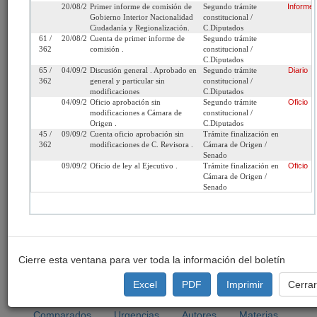
20/08/2014
Primer informe de comisión de
Segundo trámite
Informe
Gobierno Interior Nacionalidad
constitucional /
Cámara
Senado
Iniciativa:
Moción
Ciudadanía y Regionalización.
C.Diputados
de Origen:
61 /
20/08/2014
Cuenta de primer informe de
Segundo trámite
362
comisión .
constitucional /
Tipo de
Proyecto de ley
Refundido:
(Refundido con: 8
C.Diputados
Proyecto:
*matriz* / 9129-06 
65 /
04/09/2014
Discusión general . Aprobado en
Segundo trámite
Diario
362
general y particular sin
constitucional /
modificaciones
C.Diputados
Etapa:
Tramitación terminada
04/09/2014
Oficio aprobación sin
Segundo trámite
Oficio
modificaciones a Cámara de
constitucional /
Ley N° 21.782 (Diario
Origen .
C.Diputados
Oficial del 07/10/2014)
45 /
09/09/2014
Cuenta oficio aprobación sin
Trámite finalización en
362
modificaciones de C. Revisora .
Cámara de Origen /
Link para
http://www.senado.cl/appsenado/templates/tramitacion/index
Senado
compartir:
boletin_ini=9129-06
09/09/2014
Oficio de ley al Ejecutivo .
Trámite finalización en
Oficio
Cámara de Origen /
Senado
Seleccione la información que desea
ver:
Cierre esta ventana para ver toda la información del boletín
Excel
PDF
Imprimir
Cerra
Tramitación
Informes
Oficios
Indicaciones
Comparados
Urgencias
Autores
Materias