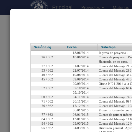
Principal
Proyectos
Materias
170
Proyectos Iniciados 2026
Boletín 9404-12
Sesión/Leg.
Fecha
Subetapa
18/06/2014
Ingreso de proyecto .
26 / 362
18/06/2014
Cuenta de proyecto . Pa
Hacienda, en su caso.
27 / 362
01/07/2014
Cuenta del Mensaje 215-
Título:
Crea el Servicio d
33 / 362
22/07/2014
Cuenta del Mensaje 296-
40 / 362
19/08/2014
Cuenta del Mensaje 387-
Fecha de Ingreso:
Miércoles 18 de Junio, 2
45 / 362
09/09/2014
Cuenta del Mensaje 476-
09/09/2014
Oficio N°94-2014 a la 
52 / 362
07/10/2014
Cuenta del Mensaje 604-
Cámara de Origen:
Senado
09/10/2014
60 / 362
04/11/2014
Cuenta del Mensaje 745-
Tipo de Proyecto:
Proyecto de ley
71 / 362
26/11/2014
Cuenta del Mensaje 894-
76 / 362
17/12/2014
Cuenta del Mensaje 1005
Etapa:
Tramitación terminada
06/01/2015
Primer informe de comi
77 / 362
06/01/2015
Cuenta de primer inform
84 / 362
13/01/2015
Cuenta del Mensaje 1118
Ley N° 21.600 (Diario Of
94 / 362
03/03/2015
Cuenta del Mensaje 1246
95 / 362
04/03/2015
Discusión general . Apro
Link para compartir:
http://www.senado.cl/ap