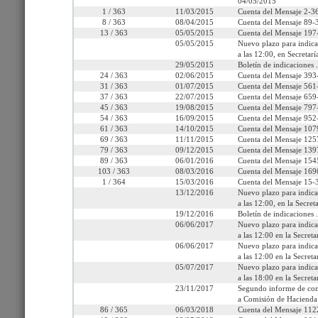
04/05/2015
1 / 363
11/03/2015
Cuenta del Mensaje 2-36
8 / 363
08/04/2015
Cuenta del Mensaje 89-3
13 / 363
05/05/2015
Cuenta del Mensaje 197-
05/05/2015
Nuevo plazo para indica
Seleccione la información que
a las 12:00, en Secretarí
29/05/2015
Boletín de indicaciones .
24 / 363
02/06/2015
Cuenta del Mensaje 393-
Tramitación
Informes
Oficios
Indi
31 / 363
01/07/2015
Cuenta del Mensaje 561-
37 / 363
22/07/2015
Cuenta del Mensaje 659-
45 / 363
19/08/2015
Cuenta del Mensaje 797-
54 / 363
16/09/2015
Cuenta del Mensaje 952-
61 / 363
14/10/2015
Cuenta del Mensaje 1079
69 / 363
11/11/2015
Cuenta del Mensaje 1257
79 / 363
09/12/2015
Cuenta del Mensaje 1397
89 / 363
06/01/2016
Cuenta del Mensaje 1545
103 / 363
08/03/2016
Cuenta del Mensaje 1690
1 / 364
15/03/2016
Cuenta del Mensaje 15-3
13/12/2016
Nuevo plazo para indica
a las 12:00, en la Secr
19/12/2016
Boletín de indicaciones .
06/06/2017
Nuevo plazo para indica
a las 12:00 en la Secre
06/06/2017
Nuevo plazo para indica
a las 12:00 en la Secre
05/07/2017
Nuevo plazo para indica
a las 18:00 en la Secre
23/11/2017
Segundo informe de com
a Comisión de Hacienda
86 / 365
06/03/2018
Cuenta del Mensaje 112