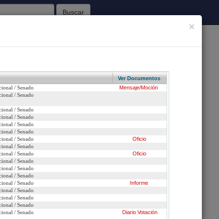
Buscar
×
62
Sesiones Celebradas
Ver Documentos
cional / Senado
Mensaje/Moción
Inicio
cional / Senado
cional / Senado
eas Protegidas.
cional / Senado
cional / Senado
n urgencia
cional / Senado
cional / Senado
Oficio
cional / Senado
nsaje
cional / Senado
Oficio
cional / Senado
cional / Senado
cional / Senado
cional / Senado
Informe
cional / Senado
cional / Senado
cional / Senado
cional / Senado
Diario
Votación