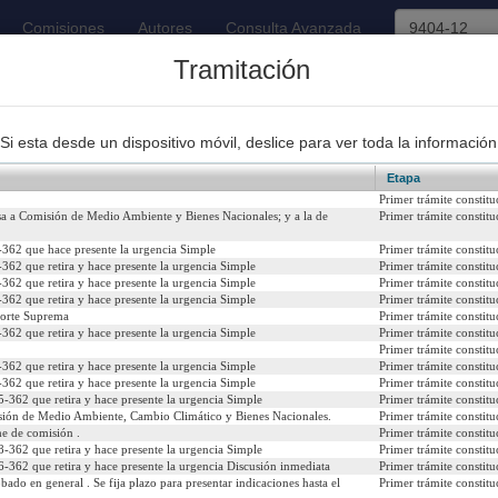
Comisiones
Autores
Consulta Avanzada
Tramitación
93
Proyectos de Ley Despachados
Si esta desde un dispositivo móvil, deslice para ver toda la información
Etapa
Primer trámite constitu
sa a Comisión de Medio Ambiente y Bienes Nacionales; y a la de
Primer trámite constitu
362 que hace presente la urgencia Simple
Primer trámite constitu
e Biodiversidad y Áreas Protegidas y el Sistema Nacional de Ár
362 que retira y hace presente la urgencia Simple
Primer trámite constitu
362 que retira y hace presente la urgencia Simple
Primer trámite constitu
014
Urgencia Actual:
Si
362 que retira y hace presente la urgencia Simple
Primer trámite constitu
Corte Suprema
Primer trámite constitu
362 que retira y hace presente la urgencia Simple
Primer trámite constitu
Iniciativa:
Me
Primer trámite constitu
362 que retira y hace presente la urgencia Simple
Primer trámite constitu
Refundido:
362 que retira y hace presente la urgencia Simple
Primer trámite constitu
-362 que retira y hace presente la urgencia Simple
Primer trámite constitu
sión de Medio Ambiente, Cambio Climático y Bienes Nacionales.
Primer trámite constitu
e de comisión .
Primer trámite constitu
-362 que retira y hace presente la urgencia Simple
Primer trámite constitu
icial del 06/09/2023)
-362 que retira y hace presente la urgencia Discusión inmediata
Primer trámite constitu
bado en general . Se fija plazo para presentar indicaciones hasta el
Primer trámite constitu
psenado/templates/tramitacion/index.php?boletin_ini=9404-12