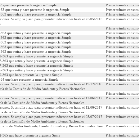
3 que hace presente la urgencia Simple
Primer trámite constitu
63 que retira y hace presente la urgencia Simple
Primer trámite constitu
363 que retira y hace presente la urgencia Simple
Primer trámite constitu
ciones. Se amplía plazo para presentar indicaciones hasta el 25/05/2015
Primer trámite constitu
 desea ver:
a.
Primer trámite constitu
363 que retira y hace presente la urgencia Simple
Primer trámite constitu
caciones
Comparados
Urgencias
Ministerios
Materias
363 que retira y hace presente la urgencia Simple
Primer trámite constitu
363 que retira y hace presente la urgencia Simple
Primer trámite constitu
363 que retira y hace presente la urgencia Simple
Primer trámite constitu
363 que retira y hace presente la urgencia Simple
Primer trámite constitu
-363 que retira y hace presente la urgencia Simple
Primer trámite constitu
-363 que retira y hace presente la urgencia Simple
Primer trámite constitu
-363 que retira y hace presente la urgencia Simple
Primer trámite constitu
-363 que retira y hace presente la urgencia Simple
Primer trámite constitu
-363 que hace presente la urgencia Simple
Primer trámite constitu
64 que hace presente la urgencia Simple
Primer trámite constitu
ciones. Se amplía plazo para presentar indicaciones hasta el 19/12/2016
Primer trámite constitu
etaría de la Comisión de Medio Ambiente y Bienes Nacionales
Primer trámite constitu
ciones. Se amplía plazo para presentar indicaciones hasta el 12/06/2017
Primer trámite constitu
taría de la Comisión de Medio Ambiente y Bienes Nacionales
ciones. Se amplía plazo para presentar indicaciones hasta el 12/06/2017
Primer trámite constitu
taría de la Comisión de Medio Ambiente y Bienes Nacionales
ciones. Se amplía plazo para presentar indicaciones hasta el 05/07/2017
Primer trámite constitu
taría de la Comisión de Medio Ambiente y Bienes Nacionales
isión de Medio Ambiente, Cambio Climático y Bienes Nacionales. Pasa
Primer trámite constitu
2-365 que hace presente la urgencia Suma
Primer trámite constitu