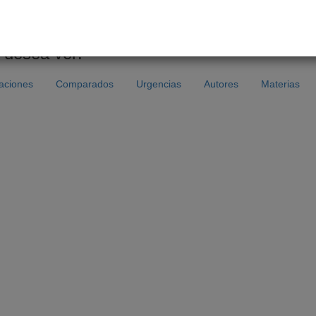
 desea ver:
caciones
Comparados
Urgencias
Autores
Materias