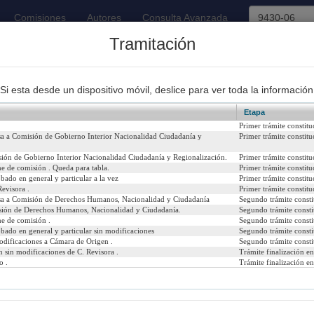
Comisiones
Autores
Consulta Avanzada
Tramitación
93
Proyectos de Ley Despachados
Si esta desde un dispositivo móvil, deslice para ver toda la información
Etapa
Primer trámite constitu
sa a Comisión de Gobierno Interior Nacionalidad Ciudadanía y
Primer trámite constitu
ión de Gobierno Interior Nacionalidad Ciudadanía y Regionalización.
Primer trámite constitu
ad por gracia al rabino Eduardo Waingortin
e de comisión . Queda para tabla.
Primer trámite constitu
bado en general y particular a la vez
Primer trámite constitu
14
Urgencia Actual:
Si
evisora .
Primer trámite constitu
asa a Comisión de Derechos Humanos, Nacionalidad y Ciudadanía
Segundo trámite consti
sión de Derechos Humanos, Nacionalidad y Ciudadanía.
Segundo trámite consti
Iniciativa:
Mo
e de comisión .
Segundo trámite consti
bado en general y particular sin modificaciones
Segundo trámite consti
Refundido:
odificaciones a Cámara de Origen .
Segundo trámite consti
 sin modificaciones de C. Revisora .
Trámite finalización e
o .
Trámite finalización e
icial del 26/01/2016)
psenado/templates/tramitacion/index.php?boletin_ini=9430-06