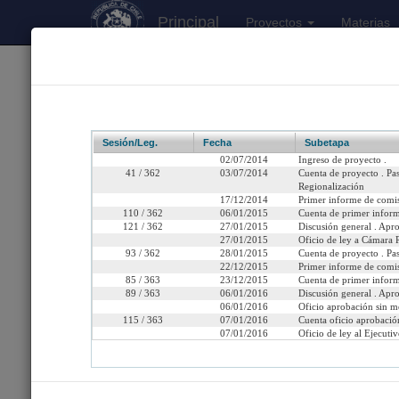
Principal
Proyectos
Materias
170
Proyectos Iniciados 2026
Boletín 9430-06
Sesión/Leg.
Fecha
Subetapa
02/07/2014
Ingreso de proyecto .
41 / 362
03/07/2014
Cuenta de proyecto . Pa
Regionalización
17/12/2014
Primer informe de comis
Título:
Concede nacionalid
110 / 362
06/01/2015
Cuenta de primer inform
121 / 362
27/01/2015
Discusión general . Apro
Fecha de Ingreso:
Miércoles 2 de Julio, 20
27/01/2015
Oficio de ley a Cámara R
93 / 362
28/01/2015
Cuenta de proyecto . P
22/12/2015
Primer informe de comi
Cámara de Origen:
C.Diputados
85 / 363
23/12/2015
Cuenta de primer inform
89 / 363
06/01/2016
Discusión general . Apro
Tipo de Proyecto:
Proyecto de ley
06/01/2016
Oficio aprobación sin m
115 / 363
07/01/2016
Cuenta oficio aprobación
Etapa:
Tramitación terminada
07/01/2016
Oficio de ley al Ejecutiv
Ley N° 20.892 (Diario Of
Link para compartir:
http://www.senado.cl/ap