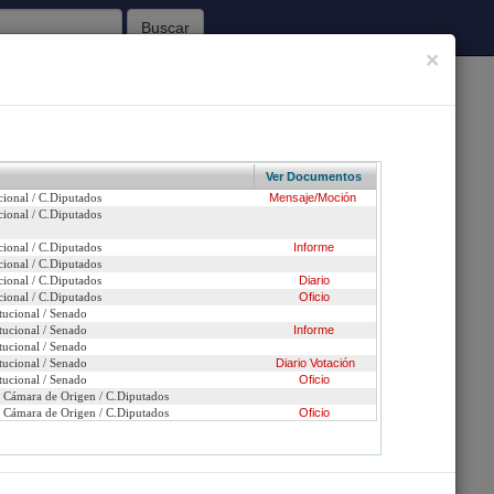
Buscar
×
62
Sesiones Celebradas
Ver Documentos
cional / C.Diputados
Mensaje/Moción
Inicio
cional / C.Diputados
cional / C.Diputados
Informe
cional / C.Diputados
cional / C.Diputados
Diario
n urgencia
cional / C.Diputados
Oficio
tucional / Senado
tucional / Senado
Informe
ción
tucional / Senado
tucional / Senado
Diario
Votación
tucional / Senado
Oficio
n Cámara de Origen / C.Diputados
n Cámara de Origen / C.Diputados
Oficio