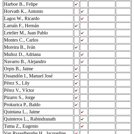
Harboe B., Felipe
Horvath K., Antonio
Lagos W., Ricardo
Larraín F., Hernán
Letelier M., Juan Pablo
Montes C., Carlos
Moreira B., Iván
Muñoz D., Adriana
Navarro B., Alejandro
Orpis B., Jaime
Ossandón I., Manuel José
Pérez S., Lily
Pérez V., Víctor
Pizarro S., Jorge
Prokurica P., Baldo
Quintana L., Jaime
Quinteros L., Rabindranath
Tuma Z., Eugenio
Van Rysselberghe H., Jacqueline